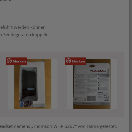
 geführt werden können
en Sendegeräten koppeln
Merken
Merken
t Headset namens „Thomson WHP 6207“ von Hama getestet.