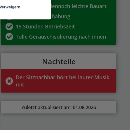
Robuste und dennoch leichte Bauart
Verweigern
Einfache Handhabung
15 Stunden Betriebszeit
Tolle Geräuschisolierung nach innen
Nachteile
Der Sitznachbar hört bei lauter Musik
mit
Zuletzt aktualisiert am: 01.08.2026