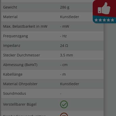
Gewicht
286 g
Material
Kunstleder
Max. Belastbarkeit in mW
- mW
Frequenzgang
- Hz
Impedanz
24 Ω
Stecker Durchmesser
3,5 mm
Abmessung (BxHxT)
- cm
Kabellänge
- m
Material Ohrpolster
Kunstleder
Soundmodus
-
Verstellbarer Bügel