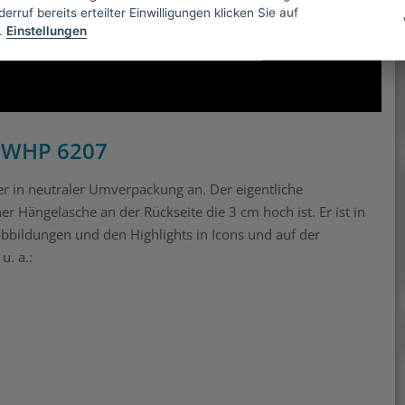
erruf bereits erteilter Einwilligungen klicken Sie auf
.
Einstellungen
s WHP 6207
r in neutraler Umverpackung an. Der eigentliche
r Hängelasche an der Rückseite die 3 cm hoch ist. Er ist in
bildungen und den Highlights in Icons und auf der
u. a.: