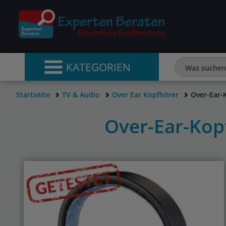
KATEGORIEN
Startseite
TV & Audio
Over Ear Kopfhörer
Over-Ear
Over-Ear-Ko