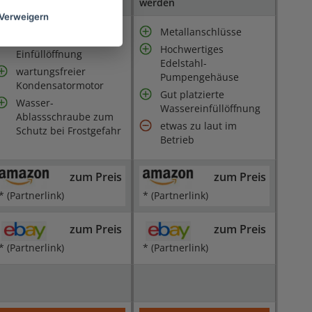
werden
Verweigern
Metallanschlüsse
separate Wasser-
Hochwertiges
Einfüllöffnung
Edelstahl-
wartungsfreier
Pumpengehäuse
Kondensatormotor
Gut platzierte
Wasser-
Wassereinfüllöffnung
Ablassschraube zum
etwas zu laut im
Schutz bei Frostgefahr
Betrieb
zum Preis
zum Preis
* (Partnerlink)
* (Partnerlink)
zum Preis
zum Preis
* (Partnerlink)
* (Partnerlink)