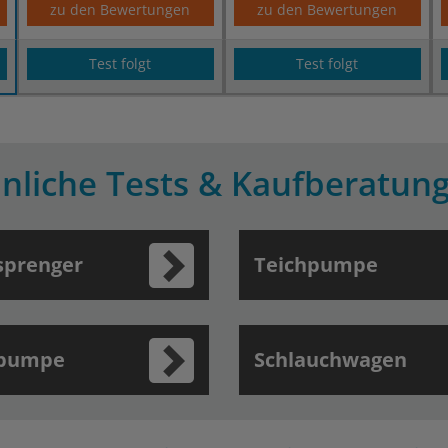
zu den Bewertungen
zu den Bewertungen
Test folgt
Test folgt
nliche Tests & Kaufberatun
sprenger
Teichpumpe
pumpe
Schlauchwagen