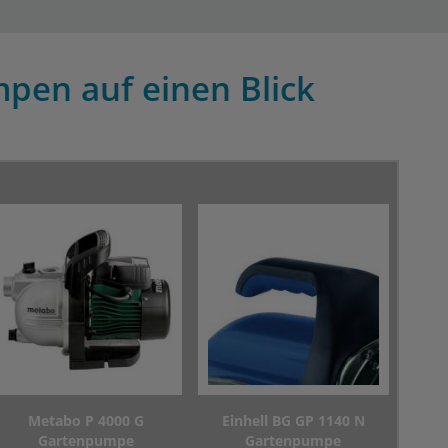
pen auf einen Blick
Metabo P 4000 G
Einhell BG GP 1140 N
Gartenpumpe
Gartenpumpe