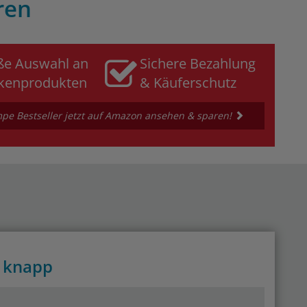
ren
ße Auswahl an
Sichere Bezahlung
kenprodukten
& Käuferschutz
e Bestseller jetzt auf Amazon ansehen & sparen!
 knapp