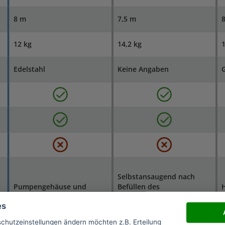
8 m
7,5 m
12 kg
14,2 kg
1
Edelstahl
Keine Angaben
Selbstansaugend nach
Pumpengehäuse und
Befüllen des
Laufrad aus Edelstahl,
Pumpenkörpers mit
G
es
robuste Gleitringdichtung
Saugschlauch und
f
Rückschlagventil
schutzeinstellungen ändern möchten z.B. Erteilung