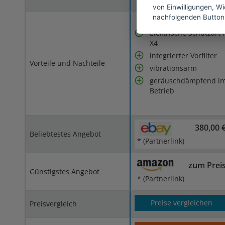
von Einwilligungen, Wid
nachfolgenden Button
Elektrische Schutzart 
X4
integrierter Vorfilter
Vorteile und Nachteile
vibrationsarm
geräuschdämpfend i
Betrieb
380,00 
Beliebtestes Angebot
* (Partnerlink)
zum Prei
Günstigstes Angebot
* (Partnerlink)
Preise vergleichen
Preisvergleich