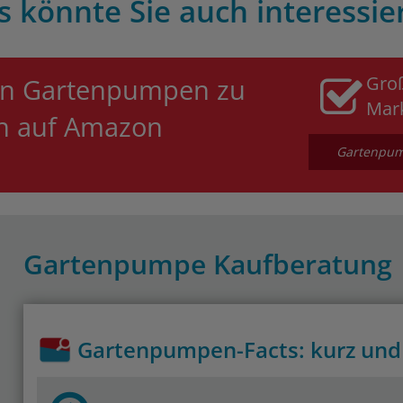
s könnte Sie auch interessie
Gro
an Gartenpumpen zu
Mar
en auf Amazon
Gartenpump
Gartenpumpe Kaufberatung
Gartenpumpen-Facts: kurz und