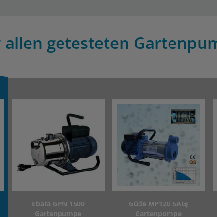
r allen getesteten Gartenpum
Ebara GPN 1500
Güde MP120 5AGJ
Gartenpumpe
Gartenpumpe