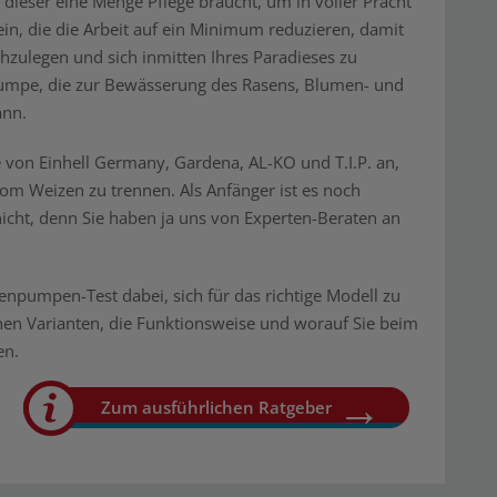
s dieser eine Menge Pflege braucht, um in voller Pracht
lein, die die Arbeit auf ein Minimum reduzieren, damit
chzulegen und sich inmitten Ihres Paradieses zu
npumpe, die zur Bewässerung des Rasens, Blumen- und
ann.
 von Einhell Germany, Gardena, AL-KO und T.I.P. an,
 vom Weizen zu trennen. Als Anfänger ist es noch
nicht, denn Sie haben ja uns von Experten-Beraten an
pumpen-Test dabei, sich für das richtige Modell zu
ichen Varianten, die Funktionsweise und worauf Sie beim
en.
Zum ausführlichen Ratgeber