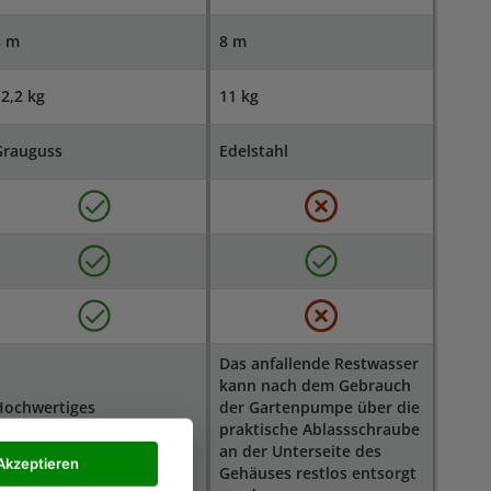
8 m
8 m
2,2 kg
11 kg
Grauguss
Edelstahl
Das anfallende Restwasser
kann nach dem Gebrauch
Hochwertiges
der Gartenpumpe über die
leitringdichtungssystem
praktische Ablassschraube
ür lange Lebensdauer
an der Unterseite des
Akzeptieren
Gehäuses restlos entsorgt