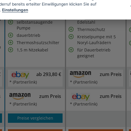
erruf bereits erteilter Einwilligungen klicken Sie auf
.
Einstellungen
Pumpenmantel aus
IP
selbstansaugende
Edelstahl
Pumpe
Thermoschutz
dauerbtrieb
Kreiselpumpe mit 5
Thermoshsutzschilter
Noryl-Laufrädern
m
1,5 m Ntzekabel
für Dauerbetrieb
geeignet
€
ab 293,80 €
zum Preis
* (Partnerlink)
* (Partnerlink)
s
zum Preis
zum Preis
* (Partnerlink)
* (Partnerlink)
Preise vergleichen