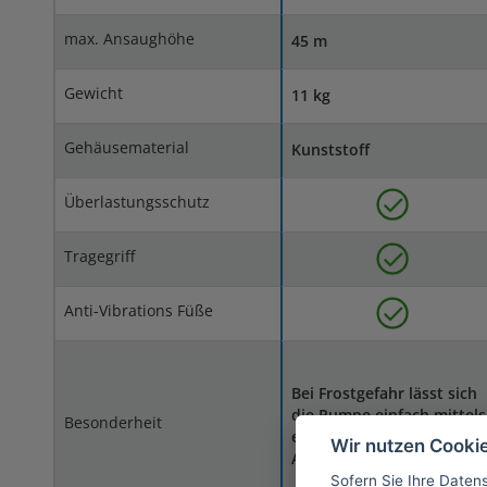
max. Ansaughöhe
45 m
Gewicht
11 kg
Gehäusematerial
Kunststoff
Überlastungsschutz
Tragegriff
Anti-Vibrations Füße
Bei Frostgefahr lässt sich
die Pumpe einfach mittels
Besonderheit
einer separaten Wasser-
Wir nutzen Cooki
Ablassschraube entleeren
Sofern Sie Ihre Daten