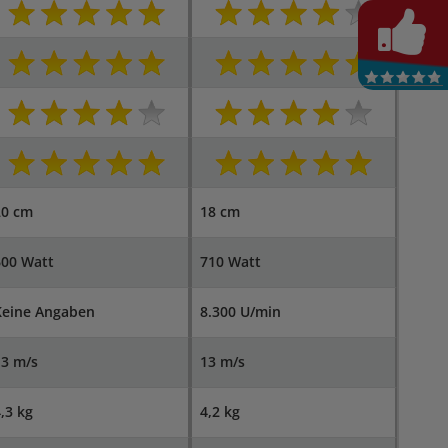
20 cm
18 cm
600 Watt
710 Watt
Keine Angaben
8.300 U/min
13 m/s
13 m/s
,3 kg
4,2 kg