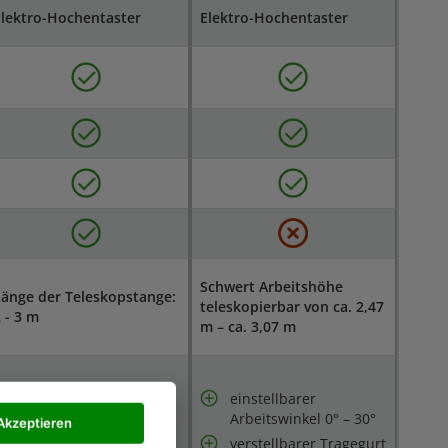
lektro-Hochentaster
Elektro-Hochentaster
Schwert Arbeitshöhe
änge der Teleskopstange:
teleskopierbar von ca. 2,47
 - 3 m
m – ca. 3,07 m
einstellbarer
Verstellbarer
Arbeitswinkel 0° – 30°
Akzeptieren
Zusatzhandgriff
verstellbarer Tragegurt