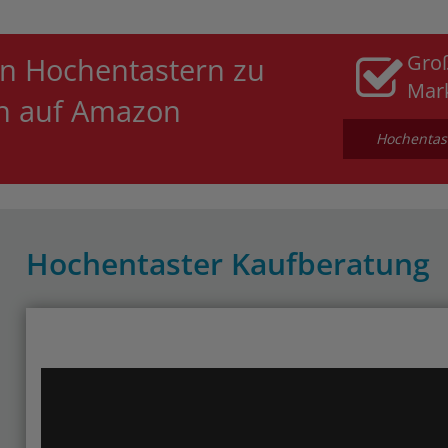
Gro
n Hochentastern zu
Mar
en auf Amazon
Hochentast
Hochentaster Kaufberatung