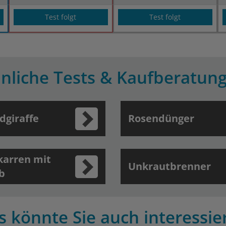
Test folgt
Test folgt
nliche Tests & Kaufberatun
dgiraffe
Rosendünger
karren mit
Unkrautbrenner
b
s könnte Sie auch interessie