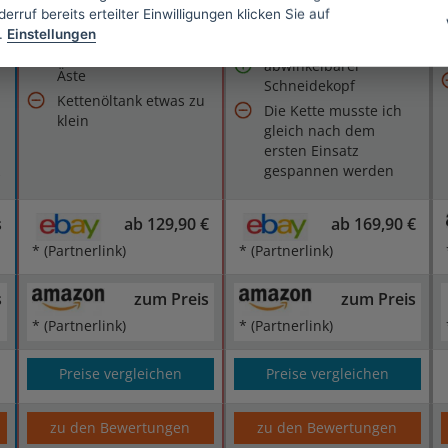
sehr leise
erruf bereits erteilter Einwilligungen klicken Sie auf
m
Reichweite sehr gut
.
Einstellungen
Reichweiten bis 4 m
schafft auch dickere
abwinkelbarer
Äste
Schneidekopf
Kettenöltank etwas zu
Die Kette musste ich
klein
gleich nach dem
ersten Einsatz
gespannen werden
s
ab 129,90 €
ab 169,90 €
* (Partnerlink)
* (Partnerlink)
s
zum Preis
zum Preis
* (Partnerlink)
* (Partnerlink)
Preise vergleichen
Preise vergleichen
zu den Bewertungen
zu den Bewertungen