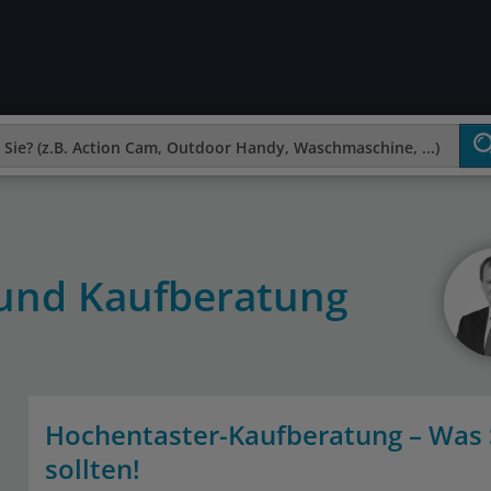
 und Kaufberatung
Hochentaster-Kaufberatung – Was 
sollten!