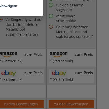
Schutzköcher
rückschlagsarme
Verweigern
Ein- Ausschalter
Sägekette
Verstellbarer Tragegurt
verstellbare
Verlängerung wird nur
Arbeitshöhe
durch einen kleinen
Halterung zwischen
Metallknopf
Motorgehäuse und
zusammengehalten
Stab ist aus Kunststoff
zum Preis
zum Preis
* (Partnerlink)
* (Partnerlink)
zum Preis
zum Preis
* (Partnerlink)
* (Partnerlink)
zu den Bewertungen
zu den Bewertungen