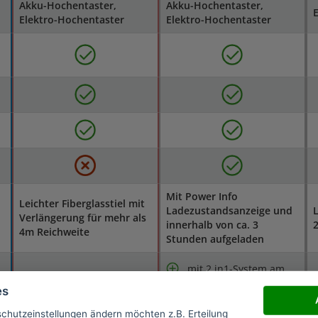
Akku-Hochentaster,
Akku-Hochentaster,
E
Elektro-Hochentaster
Elektro-Hochentaster
Mit Power Info
Leichter Fiberglasstiel mit
Ladezustandsanzeige und
L
Verlängerung für mehr als
innerhalb von ca. 3
2
4m Reichweite
Stunden aufgeladen
mit 2 in1-System am
Boden und großen
es
Höhen
gutes Handling
schutzeinstellungen ändern möchten z.B. Erteilung
teleskopierbar bis 2,5