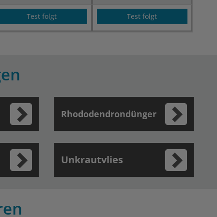
Test folgt
Test folgt
gen
Rhododendrondünger
Unkrautvlies
ren