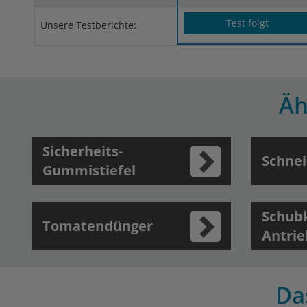
Test folgt
Unsere Testberichte:
Äh
Sicherheits-
Schnei
Gummistiefel
Schub
Tomatendünger
Antrie
Da