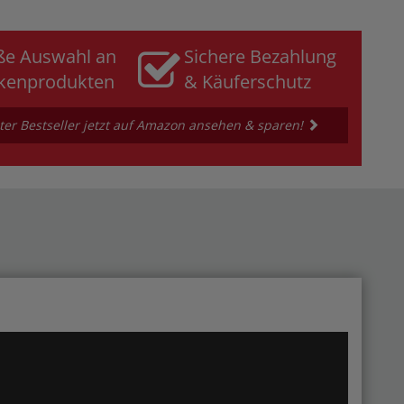
ße Auswahl an
Sichere Bezahlung
kenprodukten
& Käuferschutz
er Bestseller jetzt auf Amazon ansehen & sparen!