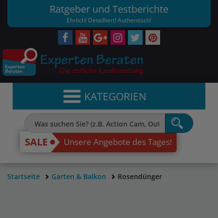
Ratgeber und Testberichte
Ehrlich! Detailliert! Authentisch!
KATEGORIEN
SALE
Unsere Angebote des Tages!
Startseite
Garten & Balkon
Rosendünger