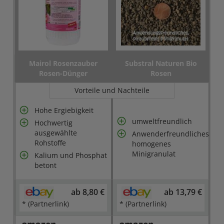
Mairol Rosenzauber
Substral Naturen Bio
Rosen-Dünger
Rosen
Vorteile und Nachteile
Hohe Ergiebigkeit
umweltfreundlich
Hochwertig
ausgewählte
Anwenderfreundliches
Rohstoffe
homogenes
Minigranulat
Kalium und Phosphat
betont
ab 8,80 €
ab 13,79 €
* (Partnerlink)
* (Partnerlink)