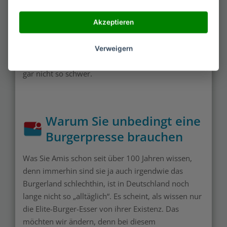
Ihnen für eine Theorie entscheiden, die ihm am
glaubwürdigsten erscheint. Nachdem dann die
Akzeptieren
Burgerketten in Mode kamen, ist es nun total
angesagt, sein Essen selbst zuzubereiten. Einen
Verweigern
Hamburger oder Cheeseburger zu machen, ist auch
gar nicht so schwer.
Warum Sie unbedingt eine
Burgerpresse brauchen
Was Sie Amis schon seit über 100 Jahren wissen,
denn immerhin sind sie ja auch irgendwie das
Burgerland schlechthin, ist in Deutschland noch
lange nicht so „alltäglich“. Es scheint, als wissen nur
die Elite-Burger-Esser von ihrer Existenz. Das
möchten wir ändern, denn bei diesem