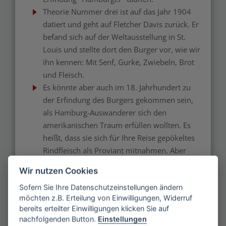
Theorie Nummer drei ist auf das Jahr 1904
datiert und geht auf Fletcher Davis zurück. Er
befand sich auf der Weltausstellung in St.
Louis und stellte dort den Burger vor, wie wir
ihn kennen: Mit Senf, Gurke, Zwiebeln, Brot
und Fleisch.
Es könnte aber auch im 18. Jahrhundert zu
der Erfindung des Burgers gekommen sein,
als Hamburg-Auswanderer sich den
amerikanischen Traum erfüllen wollten. Es
heißt, dass sie sich für Ihre Reise gepökeltes
Rindfleisch als Proviant mitnahmen. Aber
auch das typische „Hamburger Rundstück“,
Wir nutzen Cookies
wie es von den Hafenarbeitern gerne
Sofern Sie Ihre Datenschutzeinstellungen ändern
gegessen wurde, könnte die Idee zum
möchten z.B. Erteilung von Einwilligungen, Widerruf
Hamburger gewesen sein.
bereits erteilter Einwilligungen klicken Sie auf
nachfolgenden Button.
Einstellungen
Wie bereits erwähnt, muss sich wohl jeder von