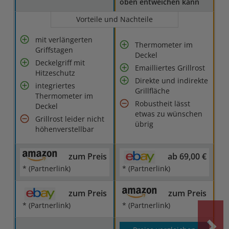
oben entweichen kann
Vorteile und Nachteile
mit verlängerten
Thermometer im
Griffstagen
Deckel
Deckelgriff mit
Emailliertes Grillrost
Hitzeschutz
Direkte und indirekte
integriertes
Grillfläche
Thermometer im
Robustheit lässt
Deckel
etwas zu wünschen
Grillrost leider nicht
übrig
höhenverstellbar
zum Preis
ab 69,00 €
* (Partnerlink)
* (Partnerlink)
zum Preis
zum Preis
* (Partnerlink)
* (Partnerlink)