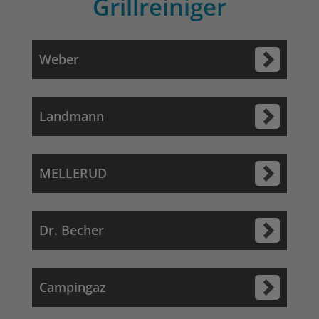
Grillreiniger
Weber
Landmann
MELLERUD
Dr. Becher
Campingaz