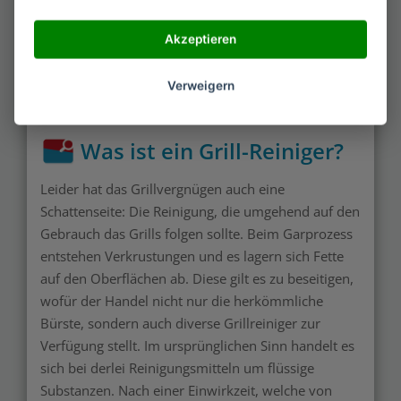
Akzeptieren
Verweigern
Was ist ein Grill-Reiniger?
Leider hat das Grillvergnügen auch eine
Schattenseite: Die Reinigung, die umgehend auf den
Gebrauch das Grills folgen sollte. Beim Garprozess
entstehen Verkrustungen und es lagern sich Fette
auf den Oberflächen ab. Diese gilt es zu beseitigen,
wofür der Handel nicht nur die herkömmliche
Bürste, sondern auch diverse Grillreiniger zur
Verfügung stellt. Im ursprünglichen Sinn handelt es
sich bei derlei Reinigungsmitteln um flüssige
Substanzen. Nach einer Einwirkzeit, welche von