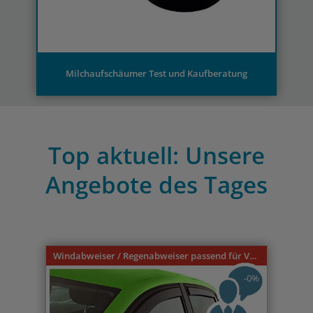
Milchaufschäumer Test und Kaufberatung
Top aktuell: Unsere
Angebote des Tages
Previous
Nex
Windabweiser / Regenabweiser passend für VW Caddy 9U 3-türer 1996-2004
-0%