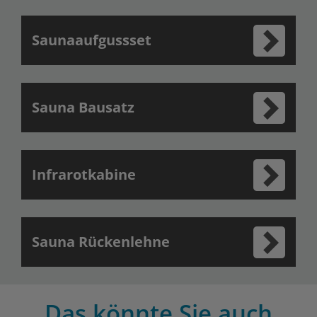
Saunaaufgussset
Sauna Bausatz
Infrarotkabine
Sauna Rückenlehne
Das könnte Sie auch