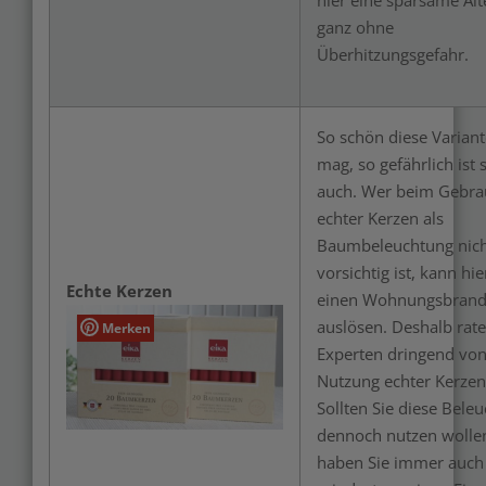
ganz ohne
Überhitzungsgefahr.
So schön diese Variant
mag, so gefährlich ist s
auch. Wer beim Gebra
echter Kerzen als
Baumbeleuchtung nic
vorsichtig ist, kann hi
Echte Kerzen
einen Wohnungsbran
auslösen. Deshalb rat
Merken
Experten dringend von
Nutzung echter Kerzen
Sollten Sie diese Bele
dennoch nutzen wolle
haben Sie immer auch