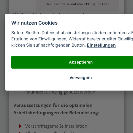
Weihnachtsbaumbeleuchtung im Test
Weihnachtsbaumbeleuchtung kann:
Wir nutzen Cookies
Dem Weihnachtsbaum einen besonders edlen
Sofern Sie Ihre Datenschutzeinstellungen ändern möchten z.
Effekt verleihen
Erteilung von Einwilligungen, Widerruf bereits erteilter Einwill
Eine besinnliche Stimmung zaubern
klicken Sie auf nachfolgenden Button.
Einstellungen
Je nach Geschmack gewählt werden, da es
zahlreiche Varianten gibt
Akzeptieren
Die Weihnachtsbaumbeleuchtung kann nicht:
Verweigern
Als vollwertiger Ersatz für die herkömmliche
Raumbeleuchtung genutzt werden
Voraussetzungen für die optimalen
Arbeitsbedingungen der Beleuchtung:
Vorschriftsgemäße Installation