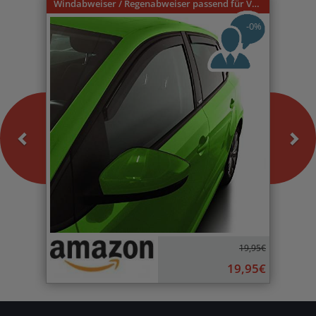
Windabweiser / Regenabweiser passend für VW Caddy 9U 3-türer 1996-2004
-0%
19,95€
19,95€