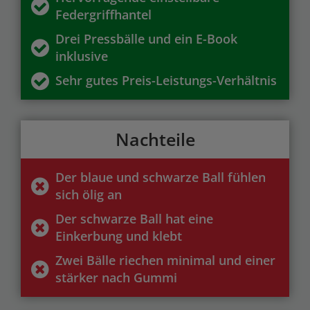
Federgriffhantel
Drei Pressbälle und ein E-Book
inklusive
Sehr gutes Preis-Leistungs-Verhältnis
Nachteile
Der blaue und schwarze Ball fühlen
sich ölig an
Der schwarze Ball hat eine
Einkerbung und klebt
Zwei Bälle riechen minimal und einer
stärker nach Gummi