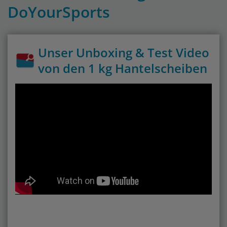
DoYourSports
Unser Unboxing & Test Video
von den 1 kg Hantelscheiben