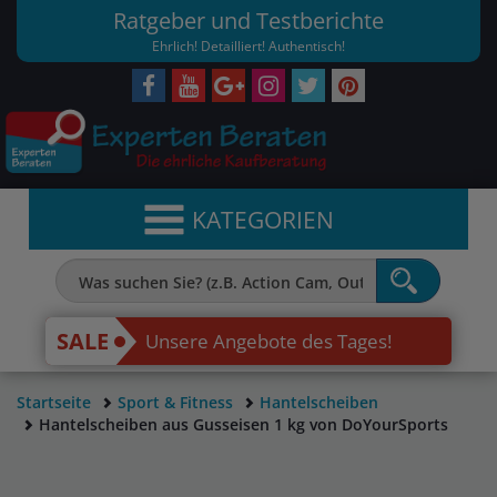
Ratgeber und Testberichte
Ehrlich! Detailliert! Authentisch!
KATEGORIEN
SALE
Unsere Angebote des Tages!
Startseite
Sport & Fitness
Hantelscheiben
Hantelscheiben aus Gusseisen 1 kg von DoYourSports