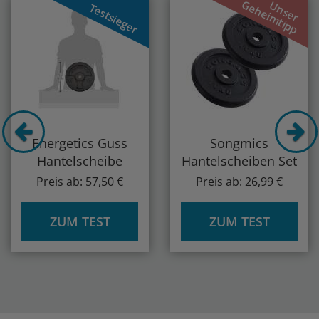
Geheimtipp
Unser
Testsieger
Energetics Guss
Songmics
Hantelscheibe
Hantelscheiben Set
Preis ab: 57,50 €
Preis ab: 26,99 €
ZUM TEST
ZUM TEST