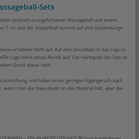
assageball-Sets
zelnen quietsch-orangefarbenen Massageball und einem
on 7 cm und der Doppelball kommt auf eine Gesamtlänge
etwas erhabene Naht auf. Auf dem Einzelball ist das Logo in
ße Logo weist etwas Abrieb auf. Der Härtegrad des Sets ist
starkem Druck etwas nach.
schukmischung und haben einen geringen Eigengeruch nach
r, wenn man die Nase direkt an das Material hält, aber der
NTRAINING – EIN WUNDER DER NATUR
“ zum kostenlosen