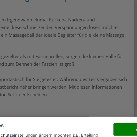
jedem irgendwann einmal Rücken-, Nacken- und
lleine diese schmerzenden Verspannungen lösen möchte.
t ein Massageball der ideale Begleiter für die kleine Massage
zielter als mit Faszienrollen, sorgen die kleinen Bälle für
nd zum Dehnen der Faszien ist groß.
portastisch für Sie getestet. Während des Tests ergaben sich
Testbericht näher bringen werden. Mit diesen Informationen
eine Set zu entscheiden.
es
schutzeinstellungen ändern möchten z.B. Erteilung
auner Karton bei mir an, der noch nicht viel über den Inhalt