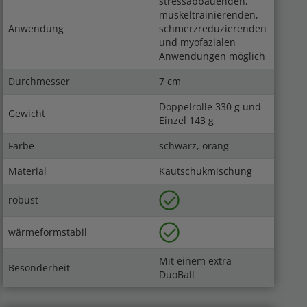
stressabbauenden,
muskeltrainierenden,
Anwendung
schmerzreduzierenden
und myofazialen
Anwendungen möglich
Durchmesser
7 cm
Doppelrolle 330 g und
Gewicht
Einzel 143 g
Farbe
schwarz, orang
Material
Kautschukmischung
robust
wärmeformstabil
Mit einem extra
Besonderheit
DuoBall