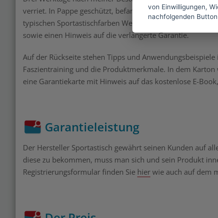
von Einwilligungen, Wid
verriet. In Pappe geschützt, befand sich darin der eigentl
nachfolgenden Button
typischen Sportastischfarben Weiß, Blau und Orange. Auf 
sowie einen Hinweis auf die verlängerte Garantie.
Auf der Rückseite stehen Tipps und Anwendungsbeispiele i
Faszientraining und die Produktmerkmale. In dem Karton
eine Garantiekarte mit Hinweis auf das kostenlose E-Book
Garantieleistung
Der Hersteller Sportastisch gewährt seinen Kunden auf all
diese zu bekommen, muss man sich und sein Produkt inne
Registrierungsformular finden Sie
hier
wie auch auf dem mi
Der Preis