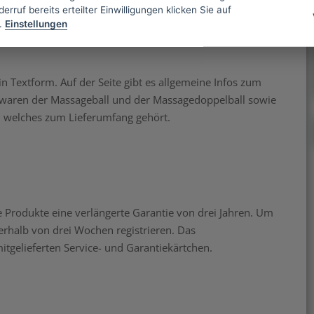
erruf bereits erteilter Einwilligungen klicken Sie auf
iche Produktkarton. Er hat die Maße 22 x 7 x 7 cm und die
.
Einstellungen
der Vorderseite sieht man den Einzelball und den Doppelball
n Textform. Auf der Seite gibt es allgemeine Infos zum
 waren der Massageball und der Massagedoppelball sowie
, welches zum Lieferumfang gehört.
e Produkte eine verlängerte Garantie von drei Jahren. Um
rhalb von drei Wochen registrieren. Das
tgelieferten Service- und Garantiekärtchen.