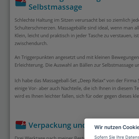
Selbstmassage
Schlechte Haltung im Sitzen verursacht bei so ziemlich 
Schulterschmerzen. Massagebälle sind ideal, wenn man a
Klein, leicht und praktisch in jeder Tasche zu verstauen, is
zwischendurch.
An Triggerpunkten angesetzt und mit kleinen Bewegungen ge
Erleichterung. Die Auswahl an Bällen zur Selbstmassage u
Ich habe das Massageball-Set „Deep Relax“ von der Firma S
einige Vor- aber auch Nachteile, die ich Ihnen in diesem 
wird es Ihnen leichter fallen, sich für oder gegen dieses kl
Verpackung und Lieferung
Wir nutzen Cooki
Sofern Sie Ihre Daten
Drei Werktage nach meiner Bestellung kam ein neutraler br