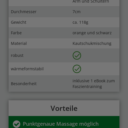
Arm und Schultern
Durchmesser
7cm
Gewicht
ca. 118g
Farbe
orange und schwarz
Material
Kautschukmischung
robust
wärmeformstabil
inklusive 1 eBook zum
Besonderheit
Faszientraining
Vorteile
Punktgenaue Massage möglich