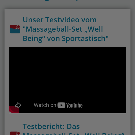
Unser Testvideo vom
"Massageball-Set „Well
Being“ von Sportastisch"
Testbericht: Das