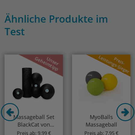
Ähnliche Produkte im
Test
Previous
Nex
Leistungs-Sieger
Geheimtipp
Unser
Preis-
Massageball Set
MyoBalls
BlackCat von
Massageball
DoYourSports
Preis ab: 9,99 €
Preis ab: 7,95 €