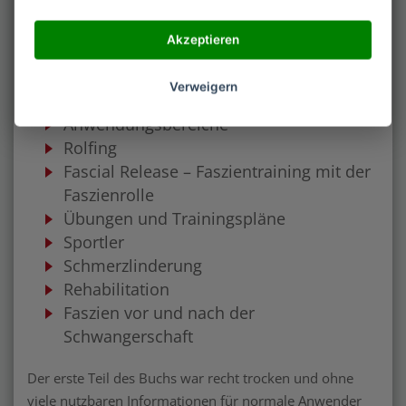
Das zweite Kapitel handelt von dem eigentlichen
Akzeptieren
Training mit Faszienrollen und -bällen:
Verweigern
Gesundheitliche Vorteile
Anwendungsbereiche
Rolfing
Fascial Release – Faszientraining mit der
Faszienrolle
Übungen und Trainingspläne
Sportler
Schmerzlinderung
Rehabilitation
Faszien vor und nach der
Schwangerschaft
Der erste Teil des Buchs war recht trocken und ohne
viele nutzbaren Informationen für normale Anwender