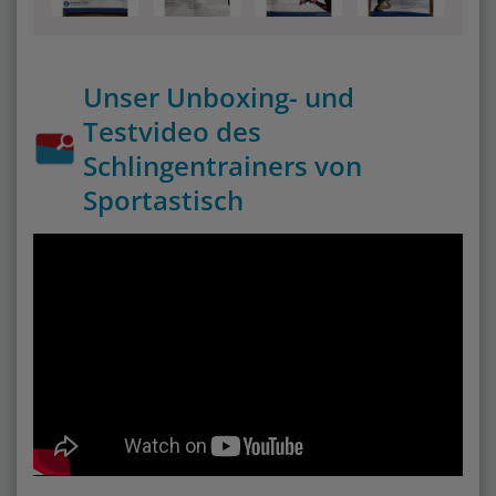
Unser Unboxing- und
Testvideo des
Schlingentrainers von
Sportastisch