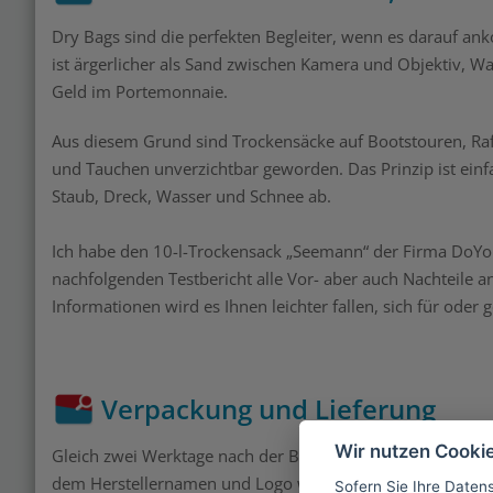
Dry Bags sind die perfekten Begleiter, wenn es darauf ank
ist ärgerlicher als Sand zwischen Kamera und Objektiv, 
Geld im Portemonnaie.
Aus diesem Grund sind Trockensäcke auf Bootstouren, Ra
und Tauchen unverzichtbar geworden. Das Prinzip ist einf
Staub, Dreck, Wasser und Schnee ab.
Ich habe den 10-l-Trockensack „Seemann“ der Firma DoYou
nachfolgenden Testbericht alle Vor- aber auch Nachteile a
Informationen wird es Ihnen leichter fallen, sich für oder
Verpackung und Lieferung
Wir nutzen Cooki
Gleich zwei Werktage nach der Bestellung kam der Trocke
dem Herstellernamen und Logo war nichts zu sehen, was
Sofern Sie Ihre Daten