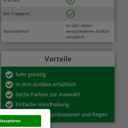
kratzfest
Mit Tragegurt
In sehr vielen
Besonderheit
verschiedenen Größen
erhältlich
Vorteile
Sehr günstig
In drei Größen erhältlich
Sechs Farben zur Auswahl
Einfache Handhabung
Reicht gegen Spritzwasser und Regen
Akzeptieren