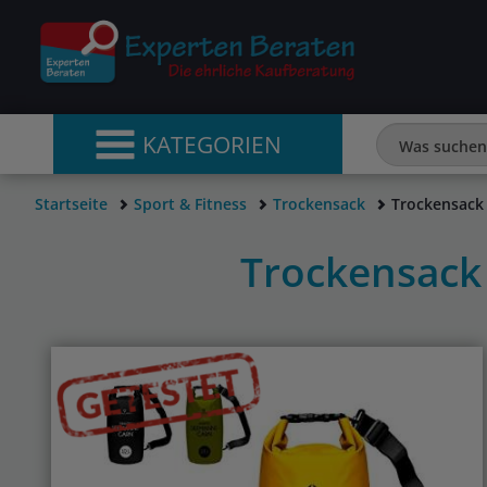
KATEGORIEN
Startseite
Sport & Fitness
Trockensack
Trockensack
Trockensack