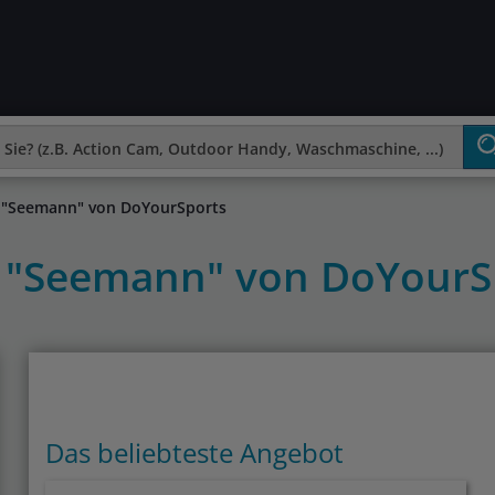
 "Seemann" von DoYourSports
 "Seemann" von DoYourS
Das beliebteste Angebot