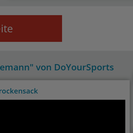
ite
Seemann" von DoYourSports
rockensack