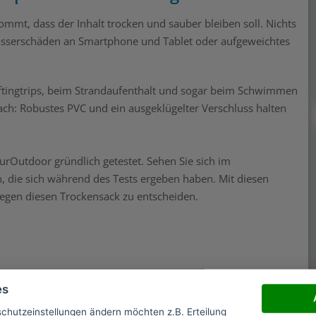
ommt, dass der Inhalt trocken und sauber bleiben soll. Nichts
Wasserschäden an Smartphone und Tablet oder aufgeweichtes
ftingtrips, beim Strandaufenthalt und sogar beim Schwimmen
ach: Robustes PVC und ein ausgeklügelter Verschluss halten
rOutdoor gründlich getestet. Sehen Sie sich im
n, die sich während des Tests ergeben haben. Mit diesen
 gegen diesen Trockensack zu entscheiden.
es
nsack in einem neutralen braunen Karton bei mir an. Außer
 den
Trockensack
für einen Direktversand als
schutzeinstellungen ändern möchten z.B. Erteilung