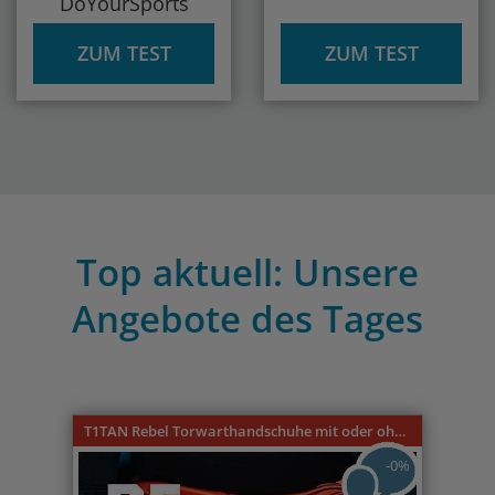
DoYourSports
ZUM TEST
ZUM TEST
Top aktuell: Unsere
Angebote des Tages
Previous
Nex
T1TAN Rebel Torwarthandschuhe mit oder ohne Fingerschutz
-0%