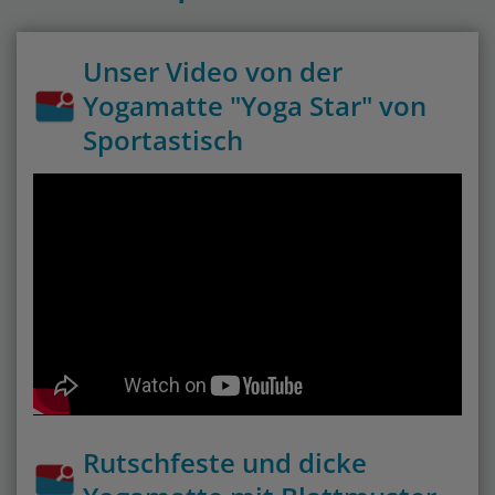
Unser Video von der
Yogamatte "Yoga Star" von
Sportastisch
Rutschfeste und dicke