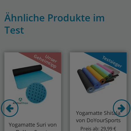
Ähnliche Produkte im
Test
Previous
Nex
Geheimtipp
Unser
Testsieger
Yogamatte Shitala
von DoYourSports
Yogamatte Suri von
Preis ab: 29,99 €