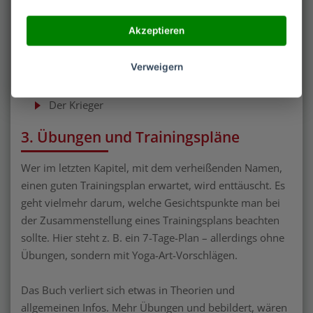
Die Heuschrecke
Die Sphinx
Akzeptieren
Die Waage
Der Kreis
Verweigern
Das Tor
Der Baum
Der Krieger
3. Übungen und Trainingspläne
Wer im letzten Kapitel, mit dem verheißenden Namen,
einen guten Trainingsplan erwartet, wird enttäuscht. Es
geht vielmehr darum, welche Gesichtspunkte man bei
der Zusammenstellung eines Trainingsplans beachten
sollte. Hier steht z. B. ein 7-Tage-Plan – allerdings ohne
Übungen, sondern mit Yoga-Art-Vorschlägen.
Das Buch verliert sich etwas in Theorien und
allgemeinen Infos. Mehr Übungen und bebildert, wären