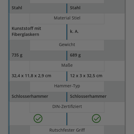
Stahl
Stahl
Material Stiel
Kunststoff mit
k. A.
Fiberglaskern
Gewicht
735 g
689 g
Maße
32,4 x 11,8 x 2,9 cm
12 x 3 x 32,5 cm
Hammer-Typ
Schlosserhammer
Schlosserhammer
DIN-Zertifiziert
Rutschfester Griff