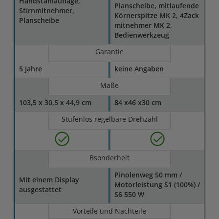
Handstahlauflage,
Planscheibe, mitlaufende
Stirnmitnehmer,
Körnerspitze MK 2, 4Zack
Planscheibe
mitnehmer MK 2,
Bedienwerkzeug
Garantie
5 Jahre
keine Angaben
Maße
103,5 x 30,5 x 44,9 cm
84 x46 x30 cm
Stufenlos regelbare Drehzahl
Bsonderheit
Pinolenweg 50 mm /
Mit einem Display
Motorleistung S1 (100%) /
ausgestattet
S6 550 W
Vorteile und Nachteile