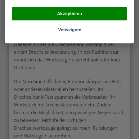
Werkzeugs. Vorerst gilt es zu bedenken, dass es
einen Unterschied zwischen dem
Akzeptieren
Drechselautomaten und der Drehmaschine gibt.
Letztere kommt beim Dreher, der feine Bauteile aus
Verweigern
Kunststoff und Metall herstellt, zum Einsatz.
Dagegen findet die Drechselbank vorrangig bei
einem Drechsler Anwendung. In der Fachliteratur
nennt sich das Werkzeug Holzdrehbank oder kurz
Drehbank.
Die Maschine hilft dabei, Rotationskörper aus Holz
oder anderen Materialien herzustellen. Im
Drechselbank-Test spannen die Verbraucher ihr
Werkstück im Drechselautomaten ein. Zudem
besteht die Möglichkeit, den jeweiligen Gegenstand
zu bewegen. Mithilfe der richtigen
Drechselwerkzeuge gelingt es Ihnen, Rundungen
und Holzkugeln zu drehen.