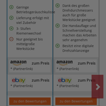
Dank des großen
Geringe
Drehdurchmessers
Betriebsgeräuschkulisse
auch für große
Lieferung erfolgt mit
Werkstücke geeignet
viel Zubehör
Die Handauflage und
3- Stufen
Schnellverstellung
Riemenwechsel
machen das Arbeiten
Nur geeígnet bis
sehr angenehm
mittelgroße
Besitzt eine digitale
Werkstücke
Drehzahlanzeige
zum Preis
zum Preis
* (Partnerlink)
* (Partnerlink)
zum Preis
zum Preis
* (Partnerlink)
* (Partnerlink)
zu den Bewertungen
zu den Bewertungen