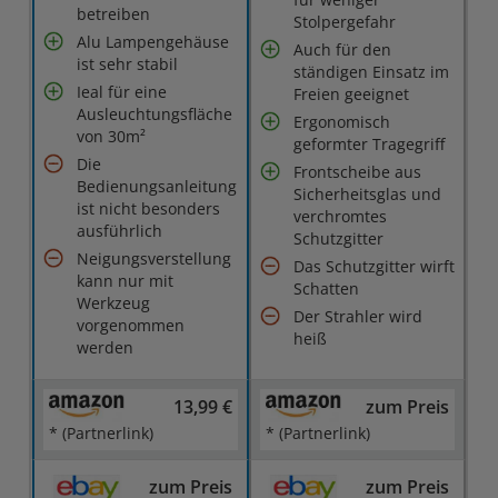
betreiben
Stolpergefahr
Alu Lampengehäuse
Auch für den
ist sehr stabil
ständigen Einsatz im
Ieal für eine
Freien geeignet
Ausleuchtungsfläche
Ergonomisch
von 30m²
geformter Tragegriff
Die
Frontscheibe aus
Bedienungsanleitung
Sicherheitsglas und
ist nicht besonders
verchromtes
ausführlich
Schutzgitter
Neigungsverstellung
Das Schutzgitter wirft
kann nur mit
Schatten
Werkzeug
Der Strahler wird
vorgenommen
heiß
werden
13,99 €
zum Preis
* (Partnerlink)
* (Partnerlink)
zum Preis
zum Preis