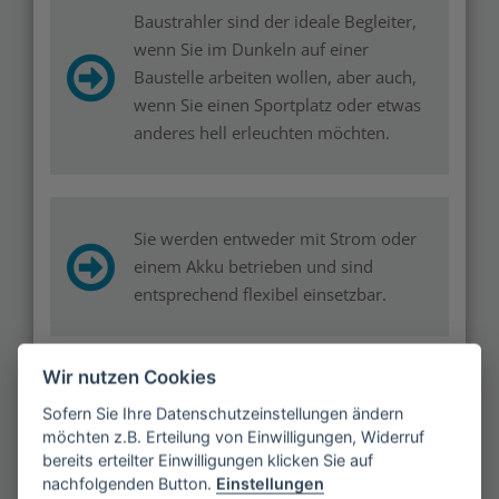
Baustrahler sind der ideale Begleiter,
wenn Sie im Dunkeln auf einer
Baustelle arbeiten wollen, aber auch,
wenn Sie einen Sportplatz oder etwas
anderes hell erleuchten möchten.
Sie werden entweder mit Strom oder
einem Akku betrieben und sind
entsprechend flexibel einsetzbar.
Wir nutzen Cookies
Es gibt verschiedene Arten von
Sofern Sie Ihre Datenschutzeinstellungen ändern
Baustrahlern, die gewisse Vor- und
möchten z.B. Erteilung von Einwilligungen, Widerruf
Nachteilen besitzen: Halogenstrahler
bereits erteilter Einwilligungen klicken Sie auf
und LED-Strahler
nachfolgenden Button.
Einstellungen