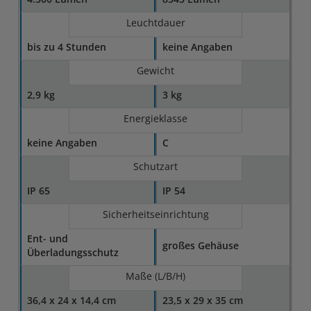
Leuchtdauer
bis zu 4 Stunden
keine Angaben
Gewicht
2,9 kg
3 kg
Energieklasse
keine Angaben
C
Schutzart
IP 65
IP 54
Sicherheitseinrichtung
Ent- und
großes Gehäuse
Überladungsschutz
Maße (L/B/H)
36,4 x 24 x 14,4 cm
23,5 x 29 x 35 cm