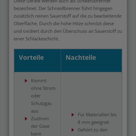
Diese Geräte werden auch als Schweißbrenner
bezeichnet. Der Schneidbrenner führt hingegen
zusätzlich reinen Sauerstoff auf die zu bearbeitende
Oberfläche. Durch die hohe Hitze schmilzt diese
und oxidiert durch den Überschuss an Sauerstoff zu
einer Schlackeschicht.
Vorteile
Nachteile
Kommt
ohne Strom
oder
Schutzgas
aus
Für Materialien bis
Zustrom
8 mm geeignet
der Gase
Gehört zu den
kann