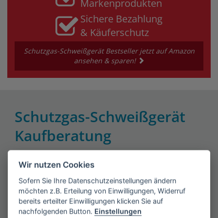
Markenprodukten
Sichere Bezahlung
& Käuferschutz
Schutzgas-Schweißgerät Bestseller jetzt auf Amazon
ansehen & sparen!
Schutzgas-Schweißgerät
Kaufberatung
Wir nutzen Cookies
Fünf wichtige Fakten über
Sofern Sie Ihre Datenschutzeinstellungen ändern
möchten z.B. Erteilung von Einwilligungen, Widerruf
Schutzgas-Schweißgeräte
bereits erteilter Einwilligungen klicken Sie auf
nachfolgenden Button.
Einstellungen