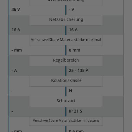
36 V
- V
Netzabsicherung
16 A
16 A
Verschweißbare Materialstärke maximal
- mm
8 mm
Regelbereich
- A
25 - 135 A
Isolationsklasse
-
H
Schutzart
-
IP 21 S
Verschweißbare Materialstärke mindestens
- mm
0,6 mm