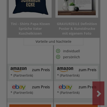
Tini - Shirts Papa Kissen
GRAVURZEILE Definition
Sprüche Vater
Poster & Kunstdrucke
Kuschelkissen
mit eigenem Foto
Vorteile und Nachteile
individuell
persönlich
zum Preis
zum Preis
* (Partnerlink)
* (Partnerlink)
zum Preis
zum Preis
* (Partnerlink)
* (Partnerlink)