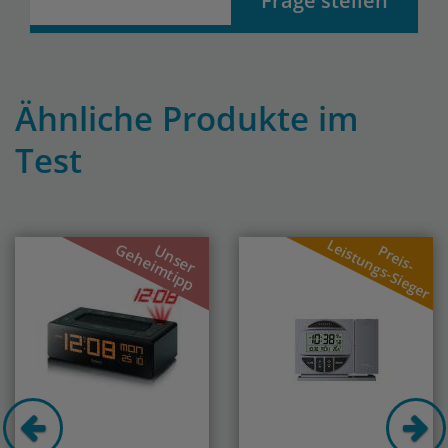
Frage stellen
Ähnliche Produkte im
Test
Previous
Nex
Leistungs-Sieger
Geheimtipp
Unser
Preis-