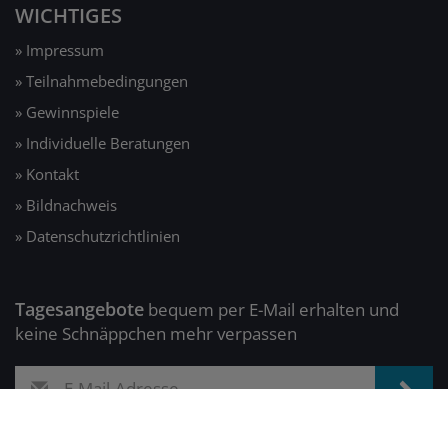
WICHTIGES
» Impressum
» Teilnahmebedingungen
» Gewinnspiele
» Individuelle Beratungen
» Kontakt
» Bildnachweis
» Datenschutzrichtlinien
Tagesangebote
bequem per E-Mail erhalten und
keine Schnäppchen mehr verpassen
Copyright © Experten Beraten. Alle Rechte vorbehalten.