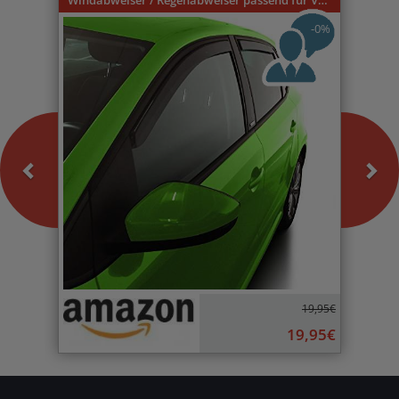
Windabweiser / Regenabweiser passend für VW Caddy 9U 3-türer 1996-2004
-0%
19,95€
19,95€