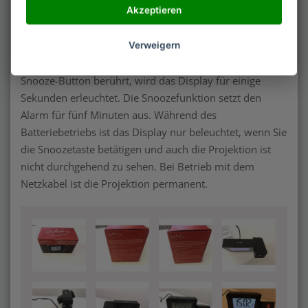
Akzeptieren
Praxistest
Nachdem zwei AA-Batterien eingelegt waren, ertönten
Verweigern
vier Pipetöne in rascher Abfolge. Wenn man den
Snooze-Button berührt, wird das Display für einige
Sekunden erleuchtet. Die Snoozefunktion setzt den
Alarm für fünf Minuten aus. Während des
Batteriebetriebs ist das Display nur beleuchtet, wenn Sie
die Snoozetaste betätigen und auch die Projektion ist
nicht durchgehend zu sehen. Bei Betrieb mit dem
Netzkabel ist die Projektion permanent.