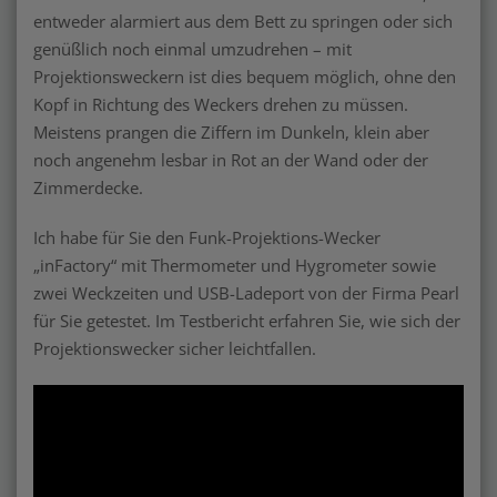
entweder alarmiert aus dem Bett zu springen oder sich
genüßlich noch einmal umzudrehen – mit
Projektionsweckern ist dies bequem möglich, ohne den
Kopf in Richtung des Weckers drehen zu müssen.
Meistens prangen die Ziffern im Dunkeln, klein aber
noch angenehm lesbar in Rot an der Wand oder der
Zimmerdecke.
Ich habe für Sie den Funk-Projektions-Wecker
„inFactory“ mit Thermometer und Hygrometer sowie
zwei Weckzeiten und USB-Ladeport von der Firma Pearl
für Sie getestet. Im Testbericht erfahren Sie, wie sich der
Projektionswecker sicher leichtfallen.