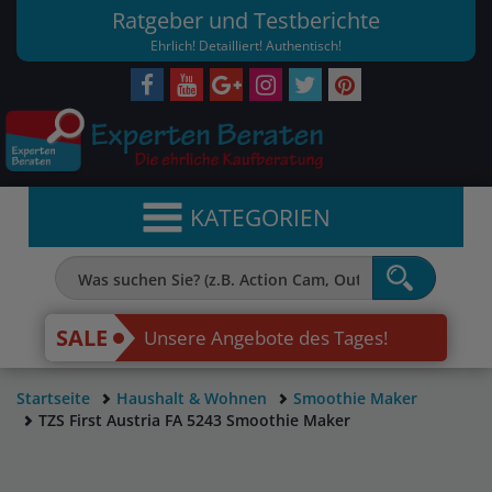
Ratgeber und Testberichte
Ehrlich! Detailliert! Authentisch!
KATEGORIEN
SALE
Unsere Angebote des Tages!
Startseite
Haushalt & Wohnen
Smoothie Maker
TZS First Austria FA 5243 Smoothie Maker