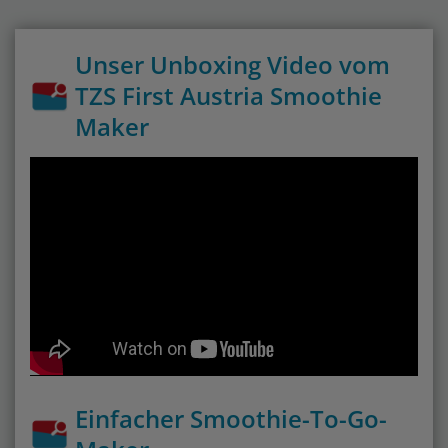
Unser Unboxing Video vom
TZS First Austria Smoothie
Maker
Einfacher Smoothie-To-Go-