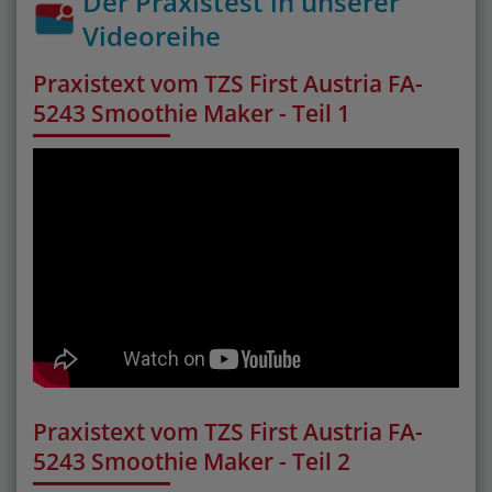
Der Praxistest in unserer
Videoreihe
Praxistext vom TZS First Austria FA-
5243 Smoothie Maker - Teil 1
Praxistext vom TZS First Austria FA-
5243 Smoothie Maker - Teil 2