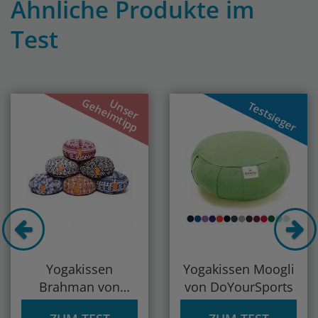
Ähnliche Produkte im
Test
Previous
Nex
Geheimtipp
Unser
Testsieger
Yogakissen
Yogakissen Moogli
Brahman von
von DoYourSports
DoYourSports