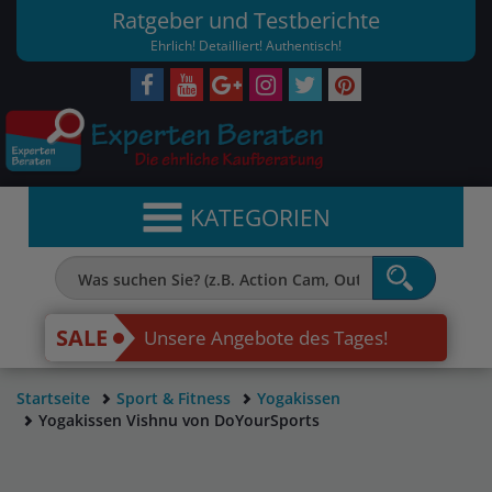
Ratgeber und Testberichte
Ehrlich! Detailliert! Authentisch!
KATEGORIEN
SALE
Unsere Angebote des Tages!
Startseite
Sport & Fitness
Yogakissen
Yogakissen Vishnu von DoYourSports