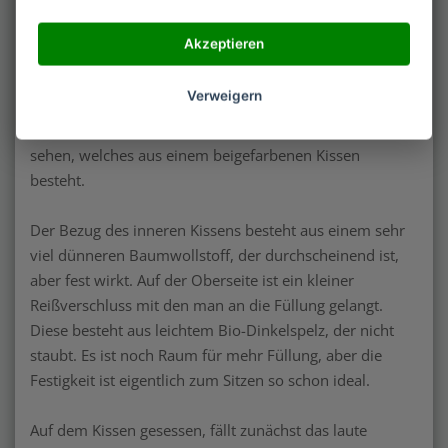
Der Stoff ist recht fest und wirkt robust. Die Kordel, mit
Akzeptieren
der das Kissen geöffnet und verschlossen wird, ist
cremeweißer Baumwolle und hat einen ungefähren
Verweigern
Durchmesser von 5 mm. Man kann den runden
Stoffdeckel öffnen und anschließend das Innenleben
sehen, welches aus einem beigefarbenen Kissen
besteht.
Der Bezug des inneren Kissens besteht aus einem sehr
viel dünneren Baumwollstoff, der durchscheinend ist,
aber fest wirkt. Auf der Oberseite ist ein kleiner
Reißverschluss mit den man an die Füllung gelangt.
Diese besteht aus leichtem Bio-Dinkelspelz, der nicht
staubt. Es ist noch Raum für mehr Füllung, aber die
Festigkeit ist eigentlich zum Sitzen so schon ideal.
Auf dem Kissen gesessen, fällt zunächst das laute