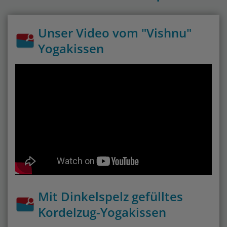
Unser Video vom "Vishnu"
Yogakissen
Mit Dinkelspelz gefülltes
Kordelzug-Yogakissen