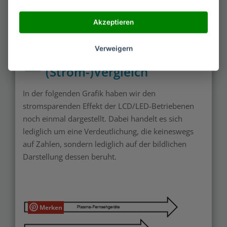
Generationen an Bedeutung verloren.
Akzeptieren
Verweigern
Plasma, LCD, LED OLED im
(Strom-)Vergleich
In der folgenden Grafik haben wir den
stromsparenden Effekt der LCD/LED-Betriebenen
noch einmal dargestellt. Dabei handelt es sich
lediglich um eine Verdeutlichung, die keineswegs
auf Zahlen, sondern lediglich auf der bildlichen
Darstellung dessen beruht.
Merken