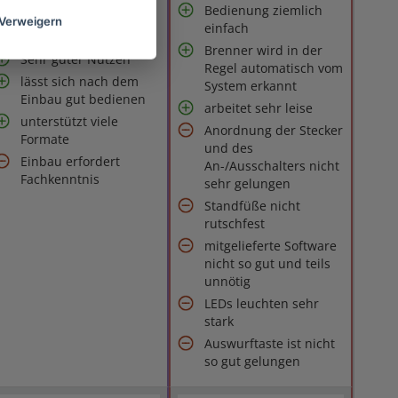
Bedienung ziemlich
Verweigern
einfach
Günstig im Preis
Brenner wird in der
Sehr guter Nutzen
Regel automatisch vom
lässt sich nach dem
System erkannt
Einbau gut bedienen
arbeitet sehr leise
unterstützt viele
Anordnung der Stecker
Formate
und des
Einbau erfordert
An-/Ausschalters nicht
Fachkenntnis
sehr gelungen
Standfüße nicht
rutschfest
mitgelieferte Software
nicht so gut und teils
unnötig
LEDs leuchten sehr
stark
Auswurftaste ist nicht
so gut gelungen