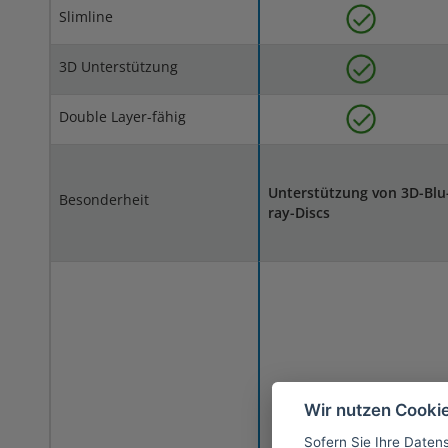
Slimline
3D Unterstützung
Double Layer-fähig
Unterstützung von 3D-Blu
Besonderheit
ray-Discs
Wir nutzen Cooki
Sofern Sie Ihre Daten