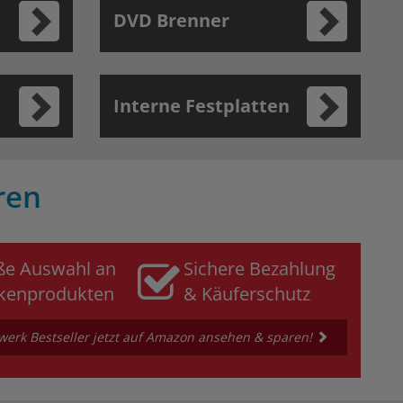
DVD Brenner
Interne Festplatten
ren
ße Auswahl an
Sichere Bezahlung
kenprodukten
& Käuferschutz
werk Bestseller jetzt auf Amazon ansehen & sparen!