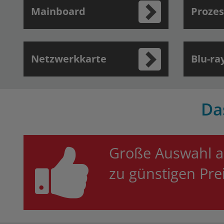
Mainboard
Prozes
Netzwerkkarte
Blu-ra
Da
Große Auswahl a
zu günstigen Pr