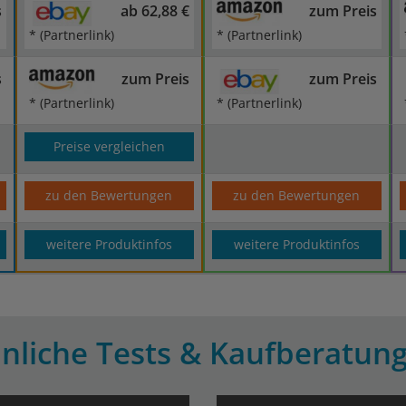
s
ab 62,88 €
zum Preis
* (Partnerlink)
* (Partnerlink)
s
zum Preis
zum Preis
* (Partnerlink)
* (Partnerlink)
Preise vergleichen
zu den Bewertungen
zu den Bewertungen
weitere Produktinfos
weitere Produktinfos
nliche Tests & Kaufberatun