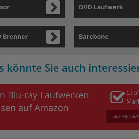
sor
DVD Laufwerk
y Brenner
Barebone
s könnte Sie auch interessie
Gro
n Blu-ray Laufwerken
Mar
eisen auf Amazon
Blu-ray Lauf