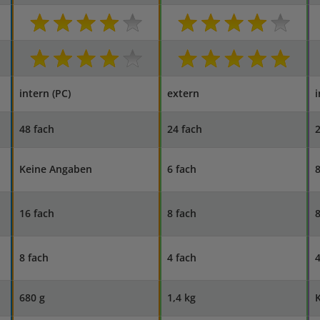
intern (PC)
extern
i
48 fach
24 fach
2
Keine Angaben
6 fach
8
16 fach
8 fach
8
8 fach
4 fach
4
680 g
1,4 kg