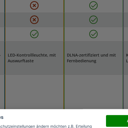
-
LED-Kontrollleuchte, mit
DLNA-zertifiziert und mit
K
Auswurftaste
Fernbedienung
es
schutzeinstellungen ändern möchten z.B. Erteilung