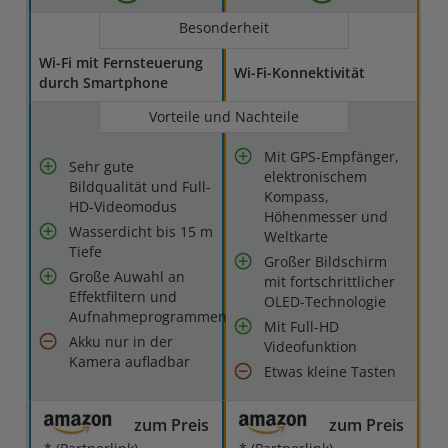
Besonderheit
Wi-Fi mit Fernsteuerung
Wi-Fi-Konnektivität
durch Smartphone
Vorteile und Nachteile
Mit GPS-Empfänger,
Sehr gute
elektronischem
Bildqualität und Full-
Kompass,
HD-Videomodus
Höhenmesser und
Wasserdicht bis 15 m
Weltkarte
Tiefe
Großer Bildschirm
Große Auwahl an
mit fortschrittlicher
Effektfiltern und
OLED-Technologie
Aufnahmeprogrammen
Mit Full-HD
Akku nur in der
Videofunktion
Kamera aufladbar
Etwas kleine Tasten
zum Preis
zum Preis