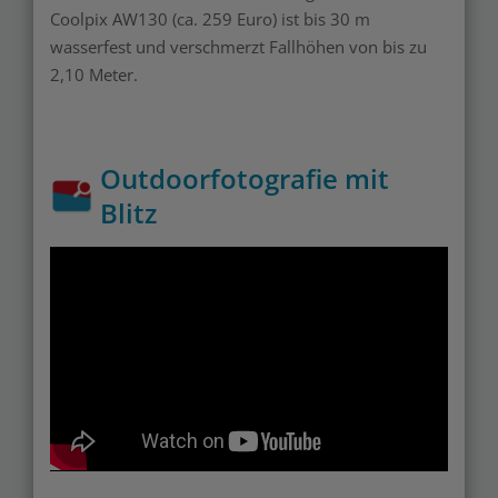
Coolpix AW130 (ca. 259 Euro) ist bis 30 m
wasserfest und verschmerzt Fallhöhen von bis zu
2,10 Meter.
Outdoorfotografie mit
Blitz