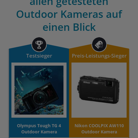
allen getesteten
Outdoor Kameras auf
einen Blick
Testsieger
Preis-Leistungs-Sieger
Olympus Tough TG 4
Nikon COOLPIX AW110
Outdoor Kamera
Outdoor Kamera