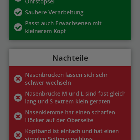
Ohrstöpsel
Saubere Verarbeitung
Passt auch Erwachsenen mit
kleinerem Kopf
Nachteile
Nasenbrücken lassen sich sehr
schwer wechseln
Nasenbrücke M und L sind fast gleich
lang und S extrem klein geraten
Nasenklemme hat einen scharfen
Höcker auf der Oberseite
Kopfband ist einfach und hat einen
simplen Seitenverschluss