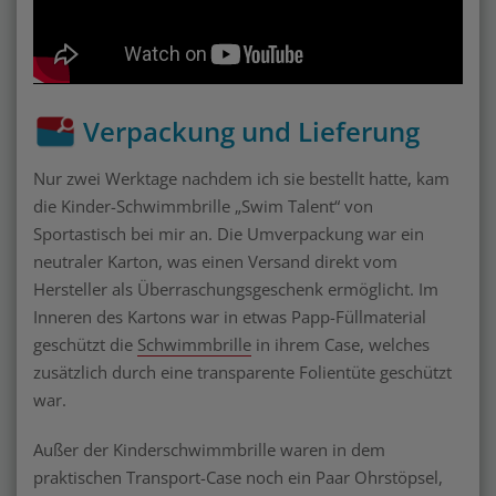
Verpackung und Lieferung
Nur zwei Werktage nachdem ich sie bestellt hatte, kam
die Kinder-Schwimmbrille „Swim Talent“ von
Sportastisch bei mir an. Die Umverpackung war ein
neutraler Karton, was einen Versand direkt vom
Hersteller als Überraschungsgeschenk ermöglicht. Im
Inneren des Kartons war in etwas Papp-Füllmaterial
geschützt die
Schwimmbrille
in ihrem Case, welches
zusätzlich durch eine transparente Folientüte geschützt
war.
Außer der Kinderschwimmbrille waren in dem
praktischen Transport-Case noch ein Paar Ohrstöpsel,