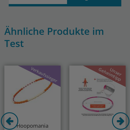
Ähnliche Produkte im
Test
Previous
Nex
Verkaufssieger
Geheimtipp
Unser
Hoopomania