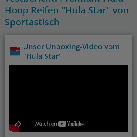
Hoop Reifen "Hula Star" von
Sportastisch
Unser Unboxing-Video vom
"Hula Star"