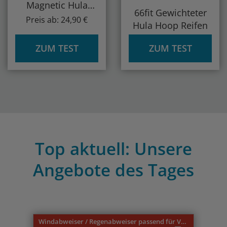
Magnetic Hula
66fit Gewichteter
Hoop Reifen
Preis ab: 24,90 €
Hula Hoop Reifen
ZUM TEST
ZUM TEST
Top aktuell: Unsere
Angebote des Tages
Previous
Nex
Windabweiser / Regenabweiser passend für VW Caddy 9U 3-türer 1996-2004