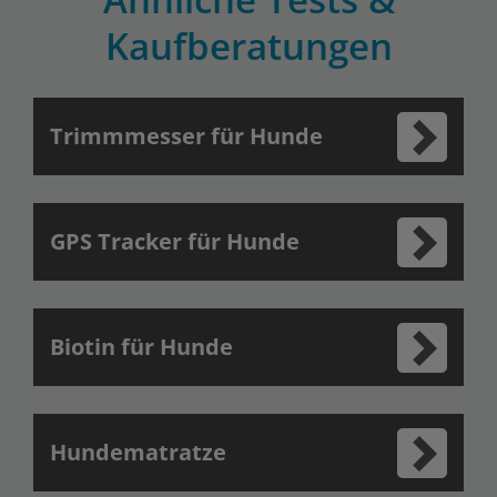
Kaufberatungen
Trimmmesser für Hunde
GPS Tracker für Hunde
Biotin für Hunde
Hundematratze