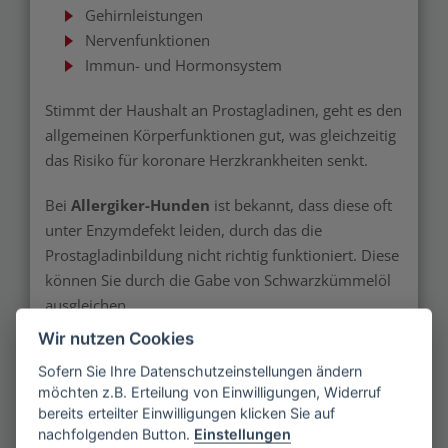
Gehirnleistungen
Nervenfunktionen
Immun- und Hormonsystem
Stimmt der Haushalt an Prostagladinen, geht es den
allgemeinen Körperfunktionen gut, was gleichzeitig
das Risiko für koronare Herzkrankheiten senkt.
Bei
Allergiker-Hunden
ist bekannt, dass diese oft
unter Enzymdefekt leiden, durch das die
Prostagladinbildung nicht richtig funktioniert. Diese
können Sie durch die Gabe von Schwarzkümmelöl
ausgleichen.
Wir nutzen Cookies
Übersicht der Inhaltsstoffe
Sofern Sie Ihre Datenschutzeinstellungen ändern
möchten z.B. Erteilung von Einwilligungen, Widerruf
Bis zu 60 Prozent ungesättigte Omega-3-
bereits erteilter Einwilligungen klicken Sie auf
Fettsäuren
nachfolgenden Button.
Einstellungen
Eiweiße und Aminosäuren (z. B. Arginin,