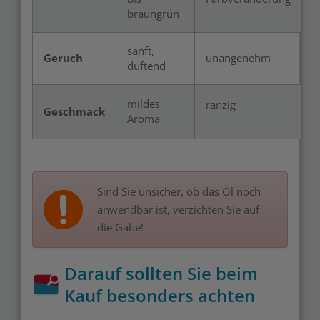
braungrün
sanft,
Geruch
unangenehm
duftend
mildes
ranzig
Geschmack
Aroma
Sind Sie unsicher, ob das Öl noch
anwendbar ist, verzichten Sie auf
die Gabe!
Darauf sollten Sie beim
Kauf besonders achten