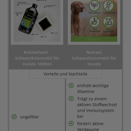
Kräuterland -
Nutrani
Schwarzkümmelöl für
Schwarzkümmelöl für
Hunde 1000ml
Hunde
Vorteile und Nachteile
enthält wichtige
Vitamine
Trägt zu einem
aktiven Stoffwechsel
und Immunsystem
bei
ungefilter
fördert aktive
Verdauung