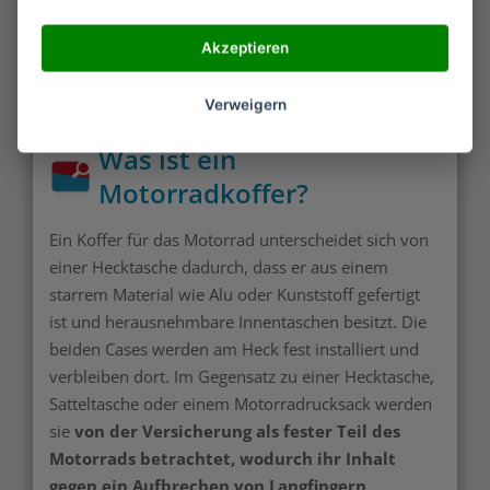
Wer das Motorrad auf Ausflügen und
Akzeptieren
Reisen benutzt, sollte darin auch Platz
für das Gepäck haben.
Verweigern
Was ist ein
Motorradkoffer?
Ein Koffer für das Motorrad unterscheidet sich von
einer Hecktasche dadurch, dass er aus einem
starrem Material wie Alu oder Kunststoff gefertigt
ist und herausnehmbare Innentaschen besitzt. Die
beiden Cases werden am Heck fest installiert und
verbleiben dort. Im Gegensatz zu einer Hecktasche,
Satteltasche oder einem Motorradrucksack werden
sie
von der Versicherung als fester Teil des
Motorrads betrachtet, wodurch ihr Inhalt
gegen ein Aufbrechen von Langfingern