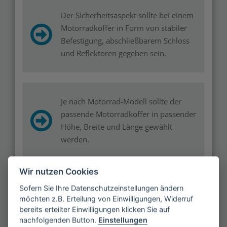
Der Sicherheitsaspekt sollte bei einem
Motorradkoffer in Form von stabiler
Befestigung, abschließbarem Schloss
und Reflektoren gegeben sein.
Je nach Motorrad-Modell sollte der
passende Motorradkoffer in passender
Höhe, Breite und Länge gewählt
werden.
Wir nutzen Cookies
Ein Motorradkoffer sollte mindestens
Sofern Sie Ihre Datenschutzeinstellungen ändern
möchten z.B. Erteilung von Einwilligungen, Widerruf
Platz für Helm, Wechselkleidung,
bereits erteilter Einwilligungen klicken Sie auf
Reperaturset, Handschuhe und Ihre
nachfolgenden Button.
Einstellungen
Handtasche bzw. Aktentasche bieten.