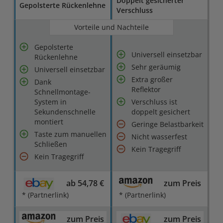
Doppelt gesicherter
Gepolsterte Rückenlehne
Verschluss
Vorteile und Nachteile
Gepolsterte
Universell einsetzbar
Rückenlehne
Sehr geräumig
Universell einsetzbar
Extra großer
Dank
Reflektor
Schnellmontage-
System in
Verschluss ist
Sekundenschnelle
doppelt gesichert
montiert
Geringe Belastbarkeit
Taste zum manuellen
Nicht wasserfest
Schließen
Kein Tragegriff
Kein Tragegriff
ab 54,78 €
zum Preis
* (Partnerlink)
* (Partnerlink)
zum Preis
zum Preis