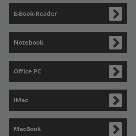
E-Book-Reader
Notebook
Office PC
iMac
MacBook