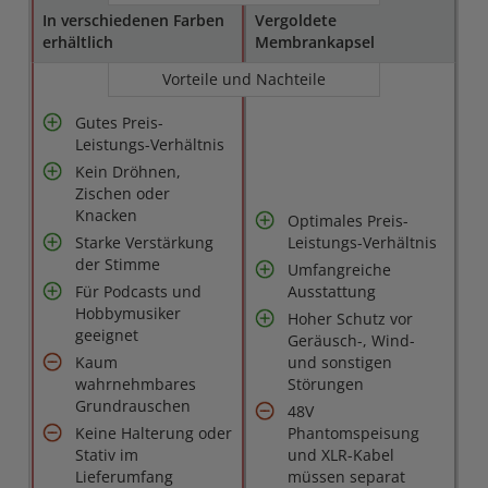
In verschiedenen Farben
Vergoldete
erhältlich
Membrankapsel
Vorteile und Nachteile
Gutes Preis-
Leistungs-Verhältnis
Kein Dröhnen,
Zischen oder
Knacken
Optimales Preis-
Starke Verstärkung
Leistungs-Verhältnis
der Stimme
Umfangreiche
Für Podcasts und
Ausstattung
Hobbymusiker
Hoher Schutz vor
geeignet
Geräusch-, Wind-
Kaum
und sonstigen
wahrnehmbares
Störungen
Grundrauschen
48V
Keine Halterung oder
Phantomspeisung
Stativ im
und XLR-Kabel
Lieferumfang
müssen separat