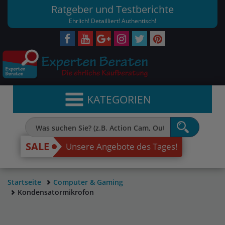
Ratgeber und Testberichte
Ehrlich! Detailliert! Authentisch!
KATEGORIEN
SALE
Unsere Angebote des Tages!
Startseite
Computer & Gaming
Kondensatormikrofon