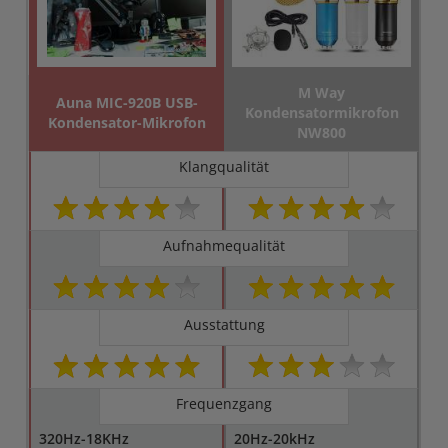
M Way
Auna MIC-920B USB-
Kondensatormikrofon
Kondensator-Mikrofon
NW800
Klangqualität
Aufnahmequalität
Ausstattung
Frequenzgang
320Hz-18KHz
20Hz-20kHz