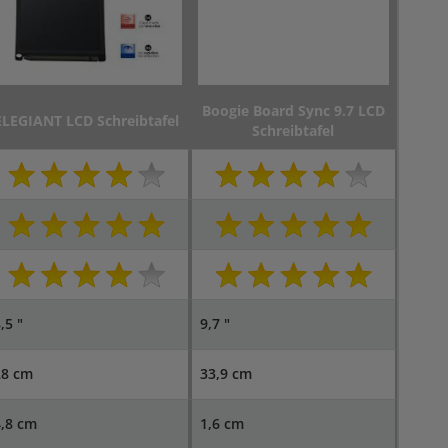
Boogie Board Sync 9.7 LCD
ELEGIANT LCD Schreibtafel
Schreibtafel
,5 "
9,7 "
28 cm
33,9 cm
,8 cm
1,6 cm