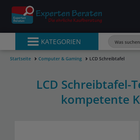
KATEGORIEN
Startseite
Computer & Gaming
LCD Schreibtafel
LCD Schreibtafel-T
kompetente K