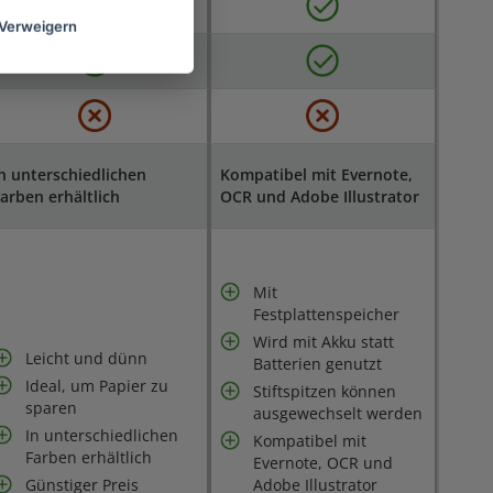
Verweigern
n unterschiedlichen
Kompatibel mit Evernote,
arben erhältlich
OCR und Adobe Illustrator
Mit
Festplattenspeicher
Wird mit Akku statt
Leicht und dünn
Batterien genutzt
Ideal, um Papier zu
Stiftspitzen können
sparen
ausgewechselt werden
In unterschiedlichen
Kompatibel mit
Farben erhältlich
Evernote, OCR und
Günstiger Preis
Adobe Illustrator