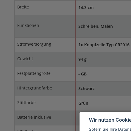
Breite
14,3 cm
Funktionen
Schreiben, Malen
Stromversorgung
1x Knopfzelle Typ CR2016
Gewicht
94 g
Festplattengröße
- GB
Hintergrundfarbe
Schwarz
Stiftfarbe
Grün
Batterie inklusive
Wir nutzen Cooki
Sofern Sie Ihre Daten