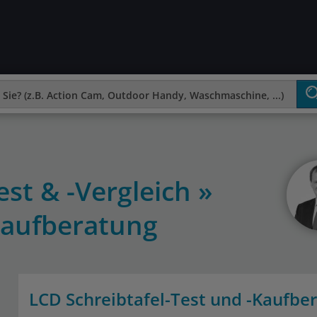
est & -Vergleich »
aufberatung
LCD Schreibtafel-Test und -Kaufbe