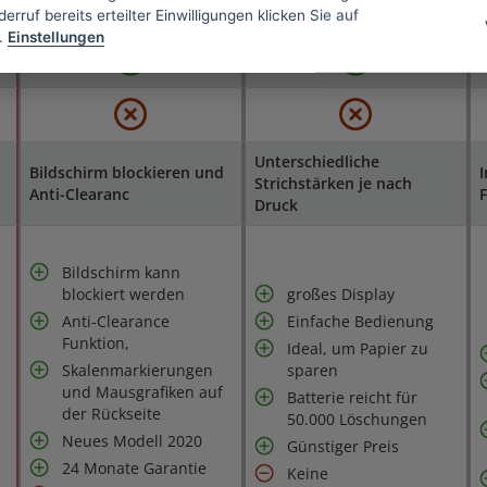
erruf bereits erteilter Einwilligungen klicken Sie auf
.
Einstellungen
Unterschiedliche
Bildschirm blockieren und
I
Strichstärken je nach
Anti-Clearanc
F
Druck
Bildschirm kann
blockiert werden
großes Display
Anti-Clearance
Einfache Bedienung
Funktion,
Ideal, um Papier zu
Skalenmarkierungen
sparen
und Mausgrafiken auf
Batterie reicht für
der Rückseite
50.000 Löschungen
Neues Modell 2020
Günstiger Preis
24 Monate Garantie
Keine