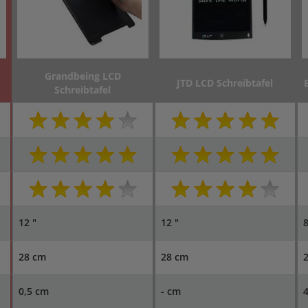
Grandbeing LCD
JTD LCD Schreibtafel
Schreibtafel
12 "
12 "
8
28 cm
28 cm
0,5 cm
- cm
4