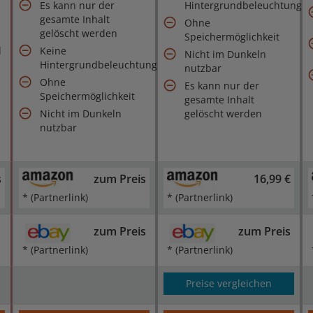
Es kann nur der
Hintergrundbeleuchtung
gesamte Inhalt
Ohne
gelöscht werden
Speichermöglichkeit
d
Keine
Nicht im Dunkeln
Hintergrundbeleuchtung
nutzbar
Ohne
Es kann nur der
Speichermöglichkeit
gesamte Inhalt
Nicht im Dunkeln
gelöscht werden
nutzbar
s
zum Preis
16,99 €
* (Partnerlink)
* (Partnerlink)
zum Preis
zum Preis
* (Partnerlink)
* (Partnerlink)
Preise vergleichen