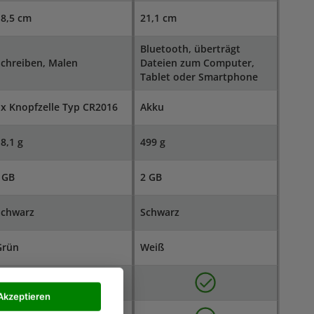
18,5 cm
21,1 cm
Bluetooth, überträgt
chreiben, Malen
Dateien zum Computer,
Tablet oder Smartphone
x Knopfzelle Typ CR2016
Akku
8,1 g
499 g
 GB
2 GB
Schwarz
Schwarz
Grün
Weiß
Akzeptieren