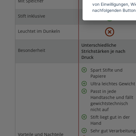
Mit Speicher
von Einwilligungen, Wid
nachfolgenden Button
Stift inklusive
Leuchtet im Dunkeln
Unterschiedliche
Besonderheit
Strichstärken je nach
Druck
Spart Stifte und
Papiere
Ultra leichtes Gewicht
Passt in jede
Handtasche und fällt
gewichtstechnisch
nicht auf
Stift liegt gut in der
Hand
Sehr gut Verarbeitung
Vorteile und Nachteile