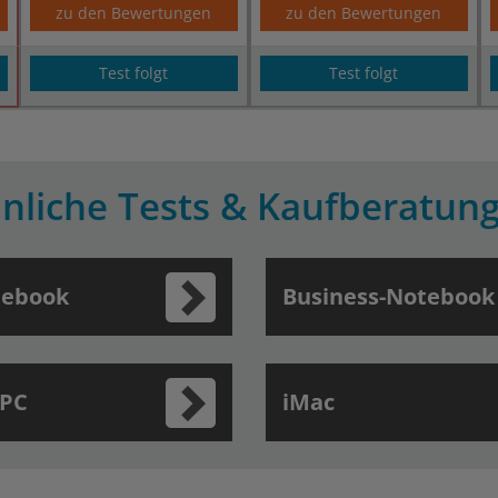
zu den Bewertungen
zu den Bewertungen
Test folgt
Test folgt
nliche Tests & Kaufberatun
ebook
Business-Notebook
 PC
iMac