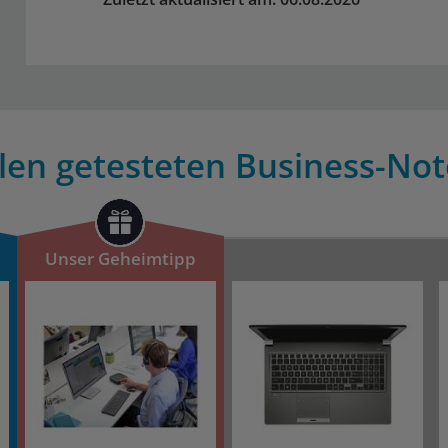
llen getesteten Business-Not
Unser Geheimtipp