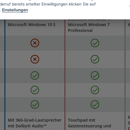
erruf bereits erteilter Einwilligungen klicken Sie auf
128 GB
512 GB
.
Einstellungen
Microsoft Windows 7,
Microsoft Windows 10 S
Microsoft Windows 7
Professional
Mit 360-Grad-Lautsprecher
Touchpad mit
S
mit Dolby® Audio™
Gestensteuerung und