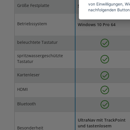
von Einwilligungen, Wid
Größe Festplatte
512 GB
nachfolgenden Button
Betriebssystem
Windows 10 Pro 64
beleuchtete Tastatur
spritzwassergeschützte
Tastatur
Kartenleser
HDMI
Bluetooth
UltraNav mit TrackPoint
und tastenlosem
Besonderheit