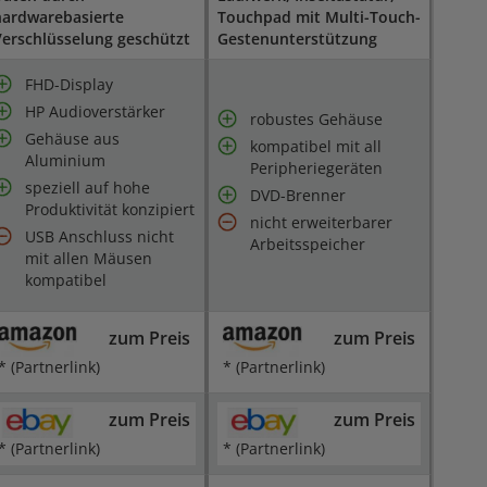
hardwarebasierte
Touchpad mit Multi-Touch-
erschlüsselung geschützt
Gestenunterstützung
FHD-Display
HP Audioverstärker
robustes Gehäuse
Gehäuse aus
kompatibel mit all
Aluminium
Peripheriegeräten
speziell auf hohe
DVD-Brenner
Produktivität konzipiert
nicht erweiterbarer
USB Anschluss nicht
Arbeitsspeicher
mit allen Mäusen
kompatibel
zum Preis
zum Preis
* (Partnerlink)
* (Partnerlink)
zum Preis
zum Preis
* (Partnerlink)
* (Partnerlink)