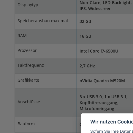
Non-Glare, LED-Backlight,
Displaytyp
IPS, Widescreen
Speicherausbau maximal
32 GB
RAM
16 GB
Prozessor
Intel Core i7-6500U
Taktfrequenz
2,7 GHz
Grafikkarte
nVidia Quadro M520M
3 x USB 3.0, 1 x USB 3.1,
Anschlüsse
Kopfhörerausgang,
Mikrofoneingang
Wir nutzen Cooki
Bauform
Clamshell
Sofern Sie Ihre Daten