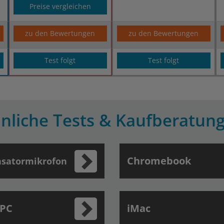
Preise vergleichen
zu den Bewertungen
zu den Bewertungen
Test folgt
Test folgt
nliche Tests & Kaufberatun
Chromebook
satormikrofon
 PC
iMac