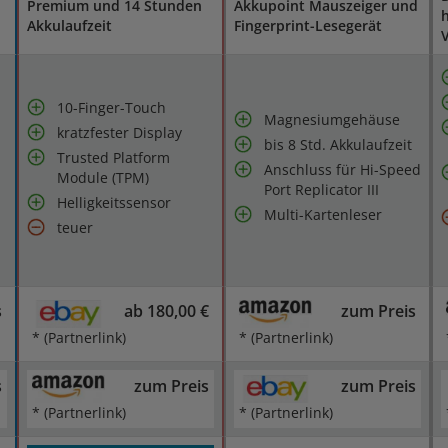
Premium und 14 Stunden
Akkupoint Mauszeiger und
Akkulaufzeit
Fingerprint-Lesegerät
V
10-Finger-Touch
Magnesiumgehäuse
kratzfester Display
bis 8 Std. Akkulaufzeit
Trusted Platform
Anschluss für Hi-Speed
Module (TPM)
Port Replicator III
Helligkeitssensor
Multi-Kartenleser
teuer
s
ab 180,00 €
zum Preis
* (Partnerlink)
* (Partnerlink)
s
zum Preis
zum Preis
* (Partnerlink)
* (Partnerlink)