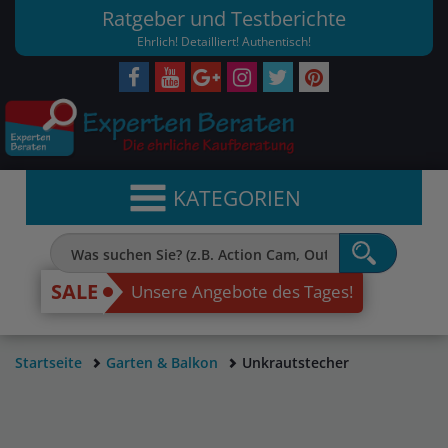
Ratgeber und Testberichte
Ehrlich! Detailliert! Authentisch!
KATEGORIEN
SALE
Unsere Angebote des Tages!
Startseite
Garten & Balkon
Unkrautstecher