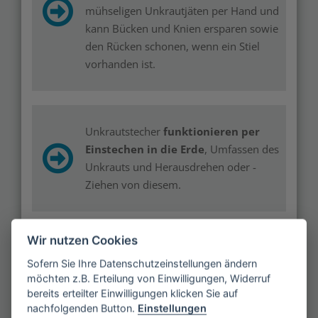
mühseligen Unkrautjäten per Hand und
kann Bücken und Knien ersparen sowie
den Rücken schonen, wenn ein Stiel
vorhanden ist.
Unkrautstecher
funktionieren per
Einstechen in die Erde
, Umfassen des
Unkrauts und Herausdrehen oder -
Ziehen von diesem.
Wir nutzen Cookies
Der Nebeneffekt dieser Art der
Sofern Sie Ihre Datenschutzeinstellungen ändern
Unkrautentfernung ist die
möchten z.B. Erteilung von Einwilligungen, Widerruf
Auflockerung des Erdreichs
.
bereits erteilter Einwilligungen klicken Sie auf
nachfolgenden Button.
Einstellungen