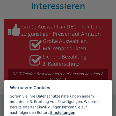
interessieren
Große Auswahl an DECT Telefonen
zu günstigen Preisen auf Amazon
Große Auswahl an
Markenprodukten
Sichere Bezahlung
& Käuferschutz
DECT Telefon Bestseller jetzt auf Amazon ansehen &
sparen!
Wir nutzen Cookies
Sofern Sie Ihre Datenschutzeinstellungen ändern
möchten z.B. Erteilung von Einwilligungen, Widerruf
DECT-Telefon
bereits erteilter Einwilligungen klicken Sie auf
nachfolgenden Button.
Einstellungen