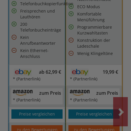
Telefonbuchkopierfunktion
ECO Modus
Freisprechen und
Komfortable
Lauthören
Menüführung
200
Programmierbare
Telefonbucheinträge
Kurzwahltasten
Kein
Konstruktion der
Anrufbeantworter
Ladeschale
Kein Ethernet-
Wenig Klingeltöne
Anschluss
ab 62,99 €
19,99 €
* (Partnerlink)
* (Partnerlink)
zum Preis
zum Preis
* (Partnerlink)
* (Partnerlink)
Preise vergleichen
Preise vergleichen
zu den Bewertungen
zu den Bewertungen