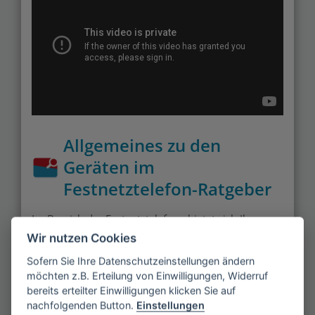
Allgemeines zu den
Geräten im
Festnetztelefon-Ratgeber
Im Bereich der Festnetztelefone bietet sich Ihnen
ein überschaubares Angebot online oder im
Wir nutzen Cookies
Fachgeschäft. Die Auswahl an Handys und
Sofern Sie Ihre Datenschutzeinstellungen ändern
Smartphones ist deutlich umfangreicher, da eine
möchten z.B. Erteilung von Einwilligungen, Widerruf
größere Nachfrage besteht. Im Gegensatz zu den
bereits erteilter Einwilligungen klicken Sie auf
nachfolgenden Button.
Einstellungen
technischen Neuerungen in diesem Marktsektor