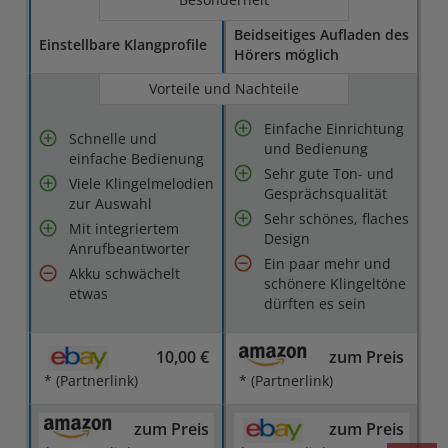
Beidseitiges Aufladen des
Einstellbare Klangprofile
Hörers möglich
Vorteile und Nachteile
Einfache Einrichtung
Schnelle und
und Bedienung
einfache Bedienung
Sehr gute Ton- und
Viele Klingelmelodien
Gesprächsqualität
zur Auswahl
Sehr schönes, flaches
Mit integriertem
Design
Anrufbeantworter
Ein paar mehr und
Akku schwächelt
schönere Klingeltöne
etwas
dürften es sein
10,00 €
zum Preis
* (Partnerlink)
* (Partnerlink)
zum Preis
zum Preis