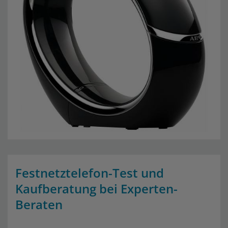
Festnetztelefon-Test und
Kaufberatung bei Experten-
Beraten