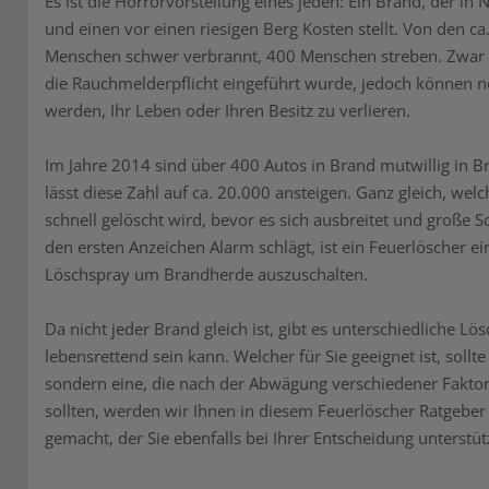
Es ist die Horrorvorstellung eines jeden: Ein Brand, der 
und einen vor einen riesigen Berg Kosten stellt. Von den
Menschen schwer verbrannt, 400 Menschen streben. Zwar hat
die Rauchmelderpflicht eingeführt wurde, jedoch können 
werden, Ihr Leben oder Ihren Besitz zu verlieren.
Im Jahre 2014 sind über 400 Autos in Brand mutwillig in B
lässt diese Zahl auf ca. 20.000 ansteigen. Ganz gleich, welc
schnell gelöscht wird, bevor es sich ausbreitet und große
den ersten Anzeichen Alarm schlägt, ist ein Feuerlöscher e
Löschspray um Brandherde auszuschalten.
Da nicht jeder Brand gleich ist, gibt es unterschiedliche Lös
lebensrettend sein kann. Welcher für Sie geeignet ist, soll
sondern eine, die nach der Abwägung verschiedener Faktor
sollten, werden wir Ihnen in diesem Feuerlöscher Ratgeber
gemacht, der Sie ebenfalls bei Ihrer Entscheidung unterstütz