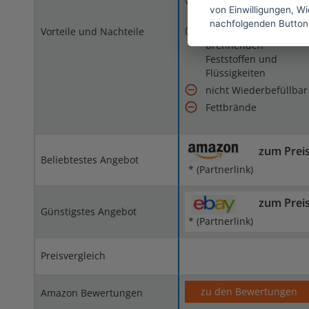
Geringen
von Einwilligungen, Wid
Folgeschäden
nachfolgenden Button
Vorteile und Nachteile
Löschen von
brennenden
Feststoffen und
Flüssigkeiten
nicht Wiederbefüllbar
Fettbrände
zum Prei
Beliebtestes Angebot
* (Partnerlink)
zum Prei
Günstigstes Angebot
* (Partnerlink)
Preisvergleich
zu den Bewertungen
Amazon Bewertungen