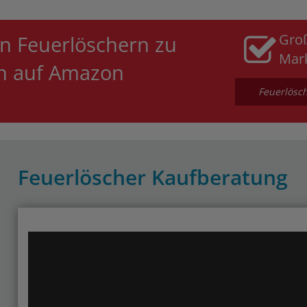
Gro
n Feuerlöschern zu
Mar
en auf Amazon
Feuerlösch
Feuerlöscher Kaufberatung