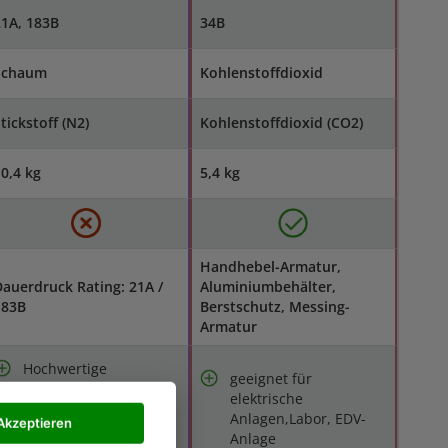
1A, 183B
34B
Schaum
Kohlenstoffdioxid
tickstoff (N2)
Kohlenstoffdioxid (CO2)
0,4 kg
5,4 kg
Handhebel-Armatur,
auerdruck Rating: 21A /
Aluminiumbehälter,
183B
Berstschutz, Messing-
Armatur
Hochwertige
geeignet für
Druckhebelarmatur
elektrische
aus
Anlagen,Labor, EDV-
Akzeptieren
Qualitätsstahlblech
Anlage