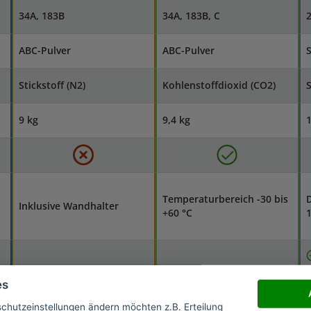
34A, 183B
34A, 183B, C
2
ABC-Pulver
ABC-Pulver
Stickstoff (N2)
Kohlenstoffdioxid (CO2)
S
9 kg
9,4 kg
1
Temperaturbereich -30 bis
D
Inklusive Wandhalter
+60 °C
Mit Manometer
es
Ideal für Haus, Hof und
Mit Speziallöschpulver
Garage
schutzeinstellungen ändern möchten z.B. Erteilung