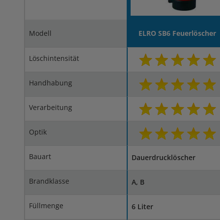
Modell
ELRO SB6 Feuerlöscher
Löschintensität
Handhabung
Verarbeitung
Optik
Bauart
Dauerdrucklöscher
Brandklasse
A, B
Füllmenge
6 Liter