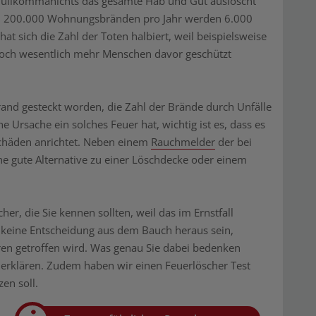
in Nullkommanichts das gesamte Hab und Gut auslöscht
 ca. 200.000 Wohnungsbränden pro Jahr werden 6.000
 sich die Zahl der Toten halbiert, weil beispielsweise
noch wesentlich mehr Menschen davor geschützt
rand gesteckt worden, die Zahl der Brände durch Unfälle
he Ursache ein solches Feuer hat, wichtig ist es, dass es
 Schäden anrichtet. Neben einem
Rauchmelder
der bei
ine gute Alternative zu einer Löschdecke oder einem
cher, die Sie kennen sollten, weil das im Ernstfall
te keine Entscheidung aus dem Bauch heraus sein,
en getroffen wird. Was genau Sie dabei bedenken
 erklären. Zudem haben wir einen Feuerlöscher Test
en soll.