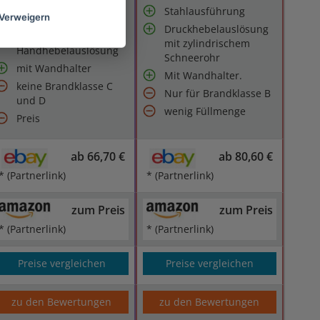
Ventilkörper aus
Stahlausführung
Spezialkunststoff
Verweigern
Druckhebelauslösung
Einfach bedienbare
mit zylindrischem
Handhebelauslösung
Schneerohr
mit Wandhalter
Mit Wandhalter.
keine Brandklasse C
Nur für Brandklasse B
und D
wenig Füllmenge
Preis
ab 66,70 €
ab 80,60 €
* (Partnerlink)
* (Partnerlink)
zum Preis
zum Preis
* (Partnerlink)
* (Partnerlink)
Preise vergleichen
Preise vergleichen
zu den Bewertungen
zu den Bewertungen