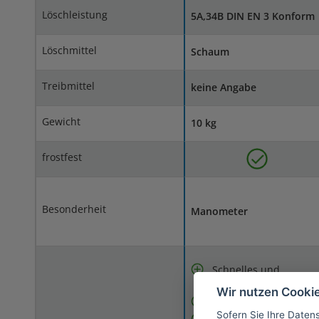
Löschleistung
5A,34B DIN EN 3 Konform
Löschmittel
Schaum
Treibmittel
keine Angabe
Gewicht
10 kg
frostfest
Besonderheit
Manometer
Schnelles und
effektives Löschen
Wir nutzen Cooki
Dauerdruck
Sofern Sie Ihre Daten