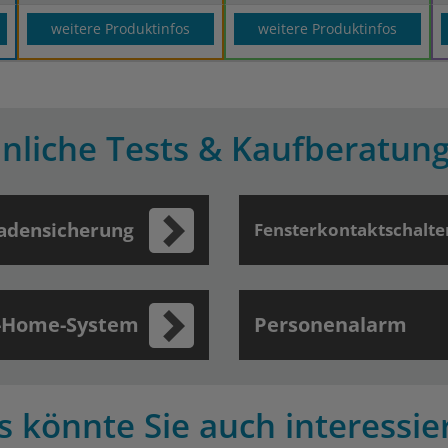
weitere Produktinfos
weitere Produktinfos
nliche Tests & Kaufberatun
adensicherung
Fensterkontaktschalte
-Home-System
Personenalarm
s könnte Sie auch interessie