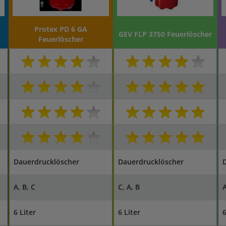
Protex PD 6 GA
GEV FLP 3750 Feuerlöscher
Feuerlöscher
Dauerdrucklöscher
Dauerdrucklöscher
A, B, C
C, A, B
A
6 Liter
6 Liter
6