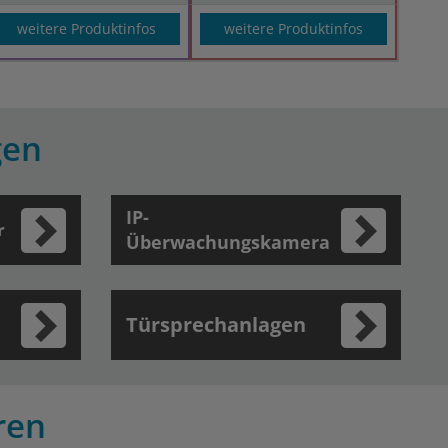
weitere Produktinfos
weitere Produktinfos
gen
IP-
r
Überwachungskamera
Türsprechanlagen
ren