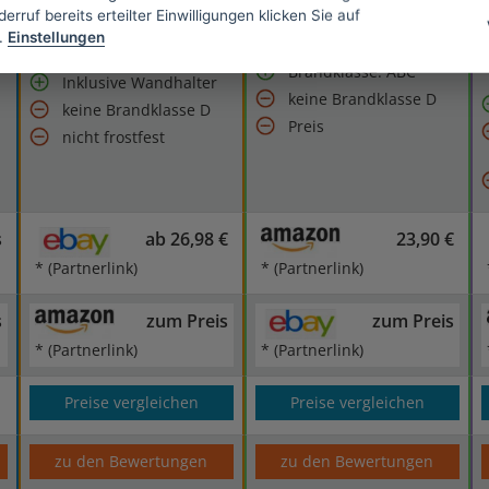
Temperatur-
erruf bereits erteilter Einwilligungen klicken Sie auf
aus Stahl
Funktionsbereich -30°C
.
Einstellungen
mit Manometer
bis +60°C
Brandklasse: ABC
Inklusive Wandhalter
keine Brandklasse D
keine Brandklasse D
Preis
nicht frostfest
s
ab 26,98 €
23,90 €
* (Partnerlink)
* (Partnerlink)
s
zum Preis
zum Preis
* (Partnerlink)
* (Partnerlink)
Preise vergleichen
Preise vergleichen
zu den Bewertungen
zu den Bewertungen