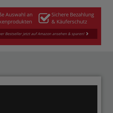
ße Auswahl an
Sichere Bezahlung
kenprodukten
& Käuferschutz
er Bestseller jetzt auf Amazon ansehen & sparen!