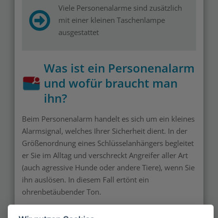
Viele Personenalarme sind zusätzlich
mit einer kleinen Taschenlampe
ausgestattet
Was ist ein Personenalarm
und wofür braucht man
ihn?
Beim Personenalarm handelt es sich um ein kleines
Alarmsignal, welches Ihrer Sicherheit dient. In der
Größenordnung eines Schlüsselanhängers begleitet
er Sie im Alltag und verschreckt Angreifer aller Art
(auch agressive Hunde oder andere Tiere), wenn Sie
ihn auslösen. In diesem Fall ertönt ein
ohrenbetäubender Ton.