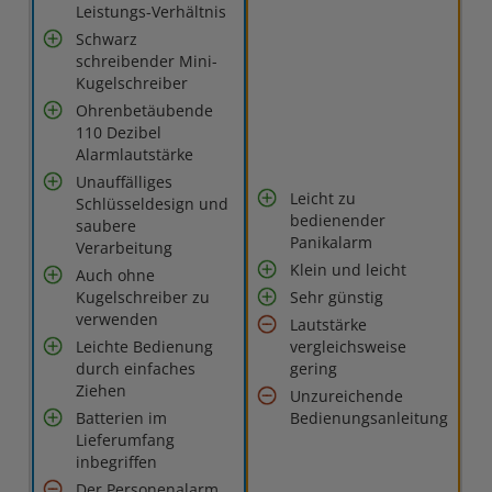
Leistungs-Verhältnis
Schwarz
schreibender Mini-
Kugelschreiber
Ohrenbetäubende
110 Dezibel
Alarmlautstärke
Unauffälliges
Leicht zu
Schlüsseldesign und
bedienender
saubere
Panikalarm
Verarbeitung
Klein und leicht
Auch ohne
Kugelschreiber zu
Sehr günstig
verwenden
Lautstärke
Leichte Bedienung
vergleichsweise
durch einfaches
gering
Ziehen
Unzureichende
Batterien im
Bedienungsanleitung
Lieferumfang
inbegriffen
Der Personenalarm