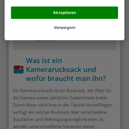
Akzeptieren
Um die Fotoausrüstung bestmöglich zu
schützen, sollte der Rucksack sehr gute
Verweigern
Materialqualität und Wasserdichte
aufweisen.
Was ist ein
Kamerarucksack und
wofür braucht man ihn?
Ein Kamerarucksack ist ein Rucksack, der Platz für
die Kamera sowie sämtliche Zubehörteile bietet.
Damit diese nicht lose in der Tasche herumfliegen,
verfügt ein solcher Rucksack über verschiedene
Staufächer und Befestigungsmöglichkeiten. Es
werden unterschiedliche Varianten dieser