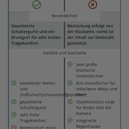
Besonderheit
Gepolsterte
Bestückung erfolgt von
Schultergurte und ein
der Rückseite, somit ist
Brustgurt für sehr hohen
der Inhalt vor Diebstahl
Tragekomfort
geschützt
Vorteile und Nachteile
zwei große,
elastische
Seitentaschen
exzellenter Wetter-
drei Innenfächer für
und
volle/leere Akkus und
Stoßschutz(schaumstoffgepolstert)
Filter
gepolsterte
Objektivstütze sorgt
Schultergurte
für festen Halt der
Kamera
sehr hohe
Tragekomfort
integrierte
Regenhaube
Regenschutz muss