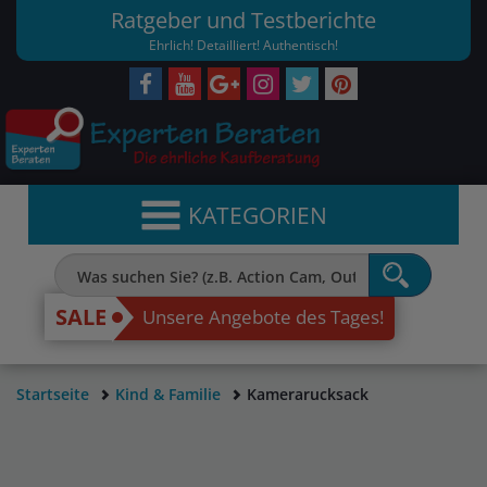
Ratgeber und Testberichte
Ehrlich! Detailliert! Authentisch!
KATEGORIEN
SALE
Unsere Angebote des Tages!
Startseite
Kind & Familie
Kamerarucksack