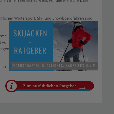
haft in ein herrliches Weiß. Für alle Menschen, die
hrlichen Wintersport. Ski- und Snowboardfahren sind
arme
t vor
Bergen
onen
Zum ausführlichen Ratgeber