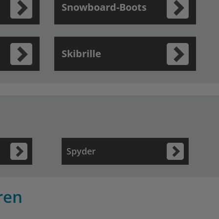
Snowboard-Boots
Skibrille
Spyder
ren