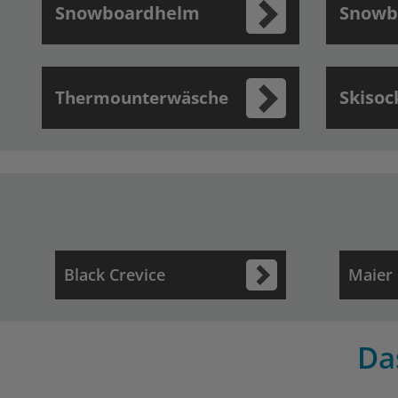
Snowboardhelm
Snowb
Skisoc
Thermounterwäsche
Black Crevice
Maier 
Da