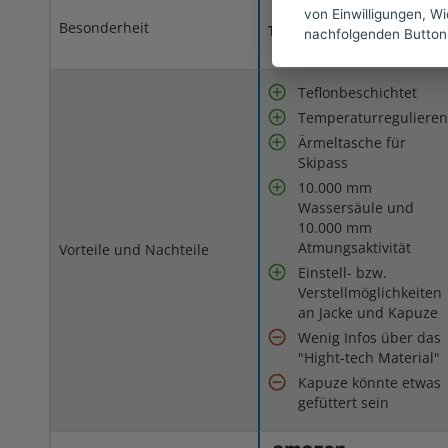
von Einwilligungen, Wid
Besonderheit
Teflonbeschichtet
nachfolgenden Button
Teflonbeschichtet
Temperaturreguliere
Ärmeltasche für
Skipass
10.000 mm
Wassersäule und
10.000 mm
Atmungsaktivität
Vorteile und Nachteile
Einstell- bzw.
Verstellmöglichkeiten
an Jacke und Kapuze
Wenig Infos über das
"Hight-tech Material"
Kapuze könnte etwas
gefüttert sein