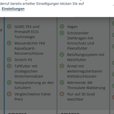
erruf bereits erteilter Einwilligungen klicken Sie auf
Belüftungssystem am
Maschinenwäsche 30 Grad
.
Einstellungen
Unterarm
B
GORE-TEX und
Vegan
nd
Primaloft ECO-
Schützender
Technologie
Stehkragen mit
Wasserdichte YKK
Kinnschutz und
AquaGuard-
Fleecefutter
Reissverschlüsse
Belüftungssystem mit
Stretch-Fit
Meshfutter
Taftfutter mit
Ärmel mit
strategischen
weitenregulierbaren
Stretcheinsätzen
Klettabschlüssen
Netzpolsterung an den
Wärmende 3M
Schultern
Thinsulate Wattierung
Vergleichweise hoher
Nur auf 30 Grad
Preis
waschbar