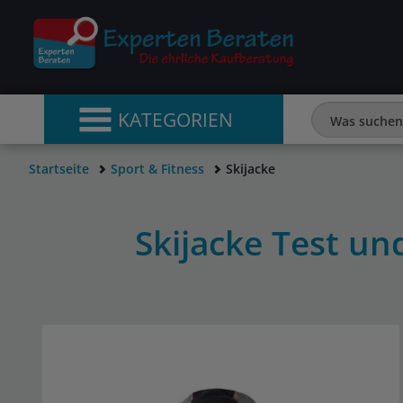
KATEGORIEN
Startseite
Sport & Fitness
Skijacke
Skijacke Test u