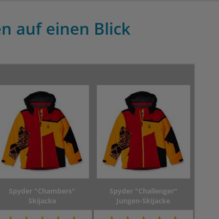
n auf einen Blick
Spyder "Chambers"
Spyder "Challenger"
Skijacke
Jungen-Skijacke