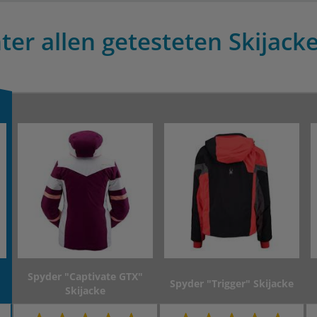
ter allen getesteten Skijacke
Spyder "Captivate GTX"
Spyder "Trigger" Skijacke
Skijacke