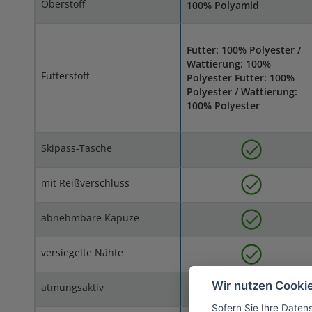
Oberstoff
100% Polyamid
Futter: 100% Polyester /
Wattierung: 100%
Futterstoff
Polyester Futter: 100%
Polyester / Wattierung:
100% Polyester
Skipass-Tasche
mit Reißverschluss
abnehmbare Kapuze
versiegelte Nähte
Wir nutzen Cooki
atmungsaktiv
Sofern Sie Ihre Daten