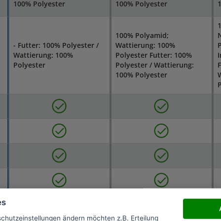
100% Polyester
100% Polyester
100% Polyamid;
N
- Futter: 100% Polyester /
Wattierung: 100%
P
Wattierung: 100%
Polyester Futter: 100%
I
Polyester
Polyester / Wattierung:
F
100% Polyester
P
es
schutzeinstellungen ändern möchten z.B. Erteilung