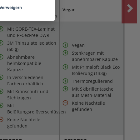
Helmkompatible Kapuze,
Verweigern
mit
Vegan
elüftungsreißverschlüssen
Mit GORE-TEX-Laminat
und PFCecFree DWR
3M Thinsulate Isolation
Vegan
(60 g)
Stehkragen mit
Abnehmbare
abnehmbarer Kapuze
helmkompatible
Mit Primaloft Black Eco
Kapuze
Isolierung (133g)
In verschiedenen
Thermoregulierend
Farben erhältlich
Mit Skibrillentasche
Mit Kinnschutz und
aus Mesh-Material
Stehkragen
Keine Nachteile
Mit
gefunden
Belüftungsreißverschlüssen
Keine Nachteile
gefunden