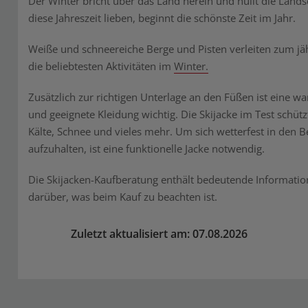
Der Winter bricht über das Land herein und hüllt die Landsc
diese Jahreszeit lieben, beginnt die schönste Zeit im Jahr.
Weiße und schneereiche Berge und Pisten verleiten zum jä
die beliebtesten Aktivitäten im
Winter.
Zusätzlich zur richtigen Unterlage an den Füßen ist eine w
und geeignete Kleidung wichtig. Die Skijacke im Test schütz
Kälte, Schnee und vieles mehr. Um sich wetterfest in den 
aufzuhalten, ist eine funktionelle Jacke notwendig.
Die Skijacken-Kaufberatung enthält bedeutende Informati
darüber, was beim Kauf zu beachten ist.
Zuletzt aktualisiert am: 07.08.2026