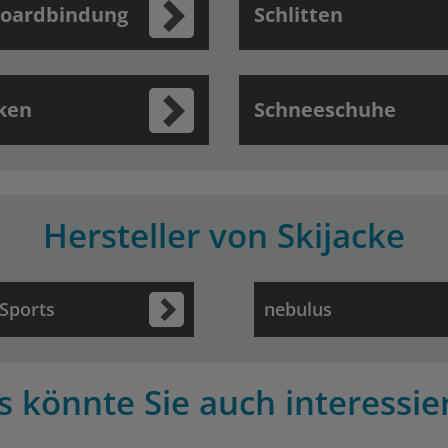
oardbindung
Schlitten
ken
Schneeschuhe
Hersteller von Skijacke
Sports
nebulus
s könnte Sie auch interessie