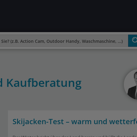
nd Kaufberatung
Skijacken-Test – warm und wetterf