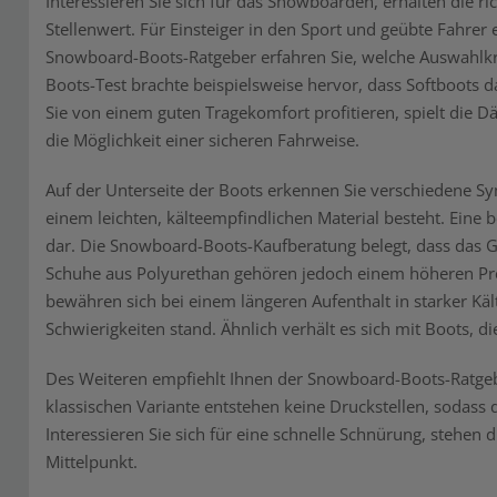
Interessieren Sie sich für das Snowboarden, erhalten die 
Stellenwert. Für Einsteiger in den Sport und geübte Fahrer 
Snowboard-Boots-Ratgeber erfahren Sie, welche Auswahlkri
Boots-Test brachte beispielsweise hervor, dass Softboots 
Sie von einem guten Tragekomfort profitieren, spielt die D
die Möglichkeit einer sicheren Fahrweise.
Auf der Unterseite der Boots erkennen Sie verschiedene Sy
einem leichten, kälteempfindlichen Material besteht. Eine 
dar. Die Snowboard-Boots-Kaufberatung belegt, dass das G
Schuhe aus Polyurethan gehören jedoch einem höheren Pre
bewähren sich bei einem längeren Aufenthalt in starker K
Schwierigkeiten stand. Ähnlich verhält es sich mit Boots, d
Des Weiteren empfiehlt Ihnen der Snowboard-Boots-Ratgeber
klassischen Variante entstehen keine Druckstellen, sodass 
Interessieren Sie sich für eine schnelle Schnürung, stehen
Mittelpunkt.