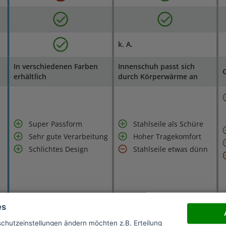
k. A.
In verschiedenen Farben
Innenschuh passt sich
erhältlich
durch Körperwärme an
Super Passform
Stahlseile als Schüre
Sehr gute Verarbeitung
Hoher Tragekomfort
Schlichtes Design
Stahlseile etwas dünn
s
zum Preis
199,00 €
es
* (Partnerlink)
* (Partnerlink)
schutzeinstellungen ändern möchten z.B. Erteilung