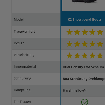
Modell
K2 Snowboard Boots
Tragekomfort
Design
Verarbeitung
Innenmaterial
Dual Density EVA Schaum
Schnürung
Boa-Schnürung Dreh­k­nop
Dämpfung
Harshmellow™
Für Frauen