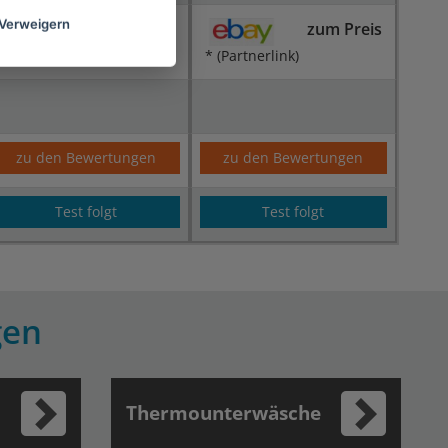
Verweigern
zum Preis
zum Preis
* (Partnerlink)
* (Partnerlink)
zu den Bewertungen
zu den Bewertungen
Test folgt
Test folgt
gen
Thermounterwäsche