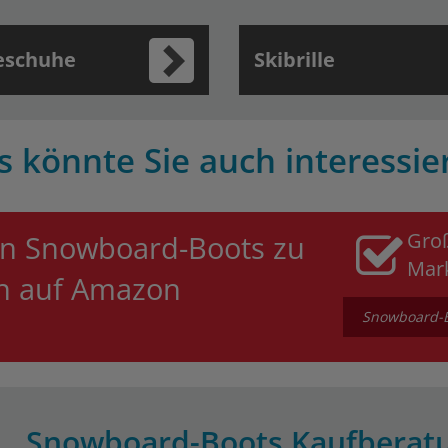
eschuhe
Skibrille
s könnte Sie auch interessie
Gro
n Snowboard-Boots zu
Mar
en auf Amazon
Snowboard-Bo
Snowboard-Boots Kaufberat