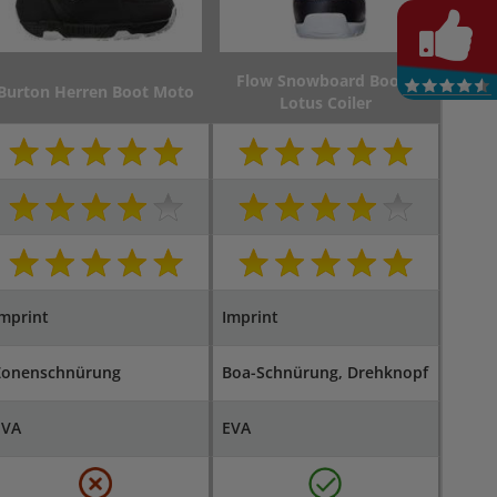
Flow Snowboard Boots
Burton Herren Boot Moto
Lotus Coiler
mprint
Imprint
Zonen­schnürung
Boa-Schnürung, Dreh­k­nopf
EVA
EVA