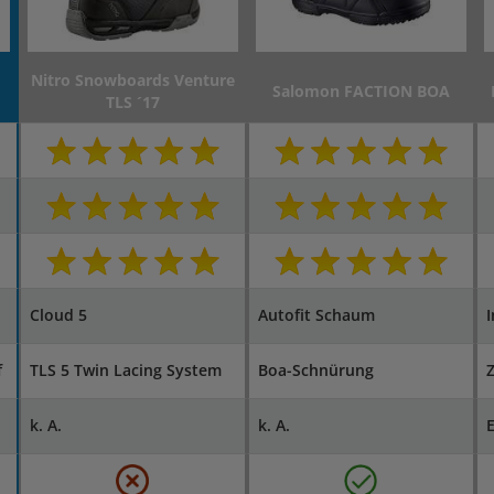
Nitro Snowboards Venture
Salomon FACTION BOA
TLS ´17
Cloud 5
Autofit Schaum
I
f
TLS 5 Twin Lacing System
Boa-Schnürung
k. A.
k. A.