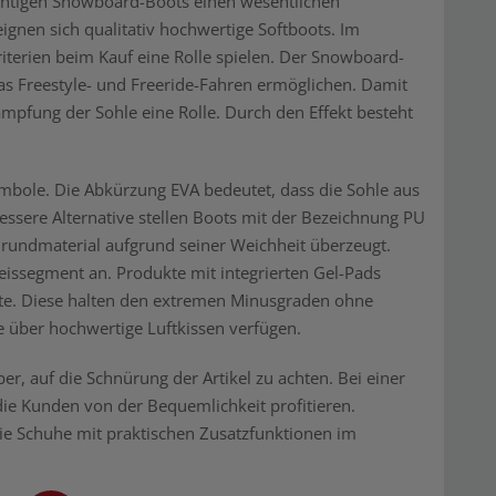
richtigen Snowboard-Boots einen wesentlichen
eignen sich qualitativ hochwertige Softboots. Im
terien beim Kauf eine Rolle spielen. Der Snowboard-
das Freestyle- und Freeride-Fahren ermöglichen. Damit
ämpfung der Sohle eine Rolle. Durch den Effekt besteht
mbole. Die Abkürzung EVA bedeutet, dass die Sohle aus
bessere Alternative stellen Boots mit der Bezeichnung PU
rundmaterial aufgrund seiner Weichheit überzeugt.
issegment an. Produkte mit integrierten Gel-Pads
älte. Diese halten den extremen Minusgraden ohne
ie über hochwertige Luftkissen verfügen.
, auf die Schnürung der Artikel zu achten. Bei einer
die Kunden von der Bequemlichkeit profitieren.
 die Schuhe mit praktischen Zusatzfunktionen im