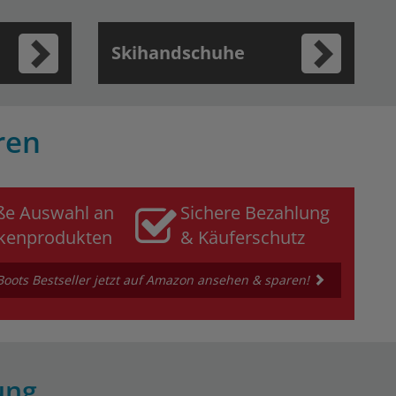
Skihandschuhe
ren
ße Auswahl an
Sichere Bezahlung
kenprodukten
& Käuferschutz
ots Bestseller jetzt auf Amazon ansehen & sparen!
ung