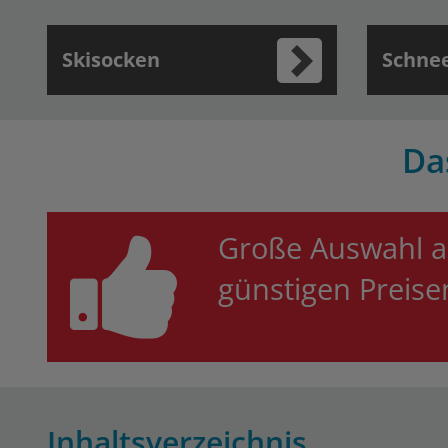
Skisocken
Schne
Da
Große Auswahl a
günstigen Preis
Inhaltsverzeichnis