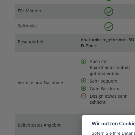
Für Männer
Softboots
Anatomisch geformtes 3D
Besonderheit
Fußbett
Auch mit
Boardhandschuhen
gut bedienbar.
Sehr bequem
Vorteile und Nachteile
Gute Passform
Design etwas sehr
schlicht
zum Prei
Wir nutzen Cooki
Beliebtestes Angebot
* (Partnerlink)
Sofern Sie Ihre Daten