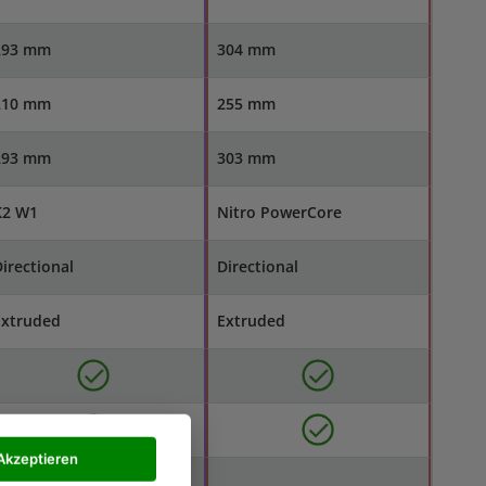
293 mm
304 mm
210 mm
255 mm
293 mm
303 mm
K2 W1
Nitro PowerCore
irectional
Directional
Extruded
Extruded
Akzeptieren