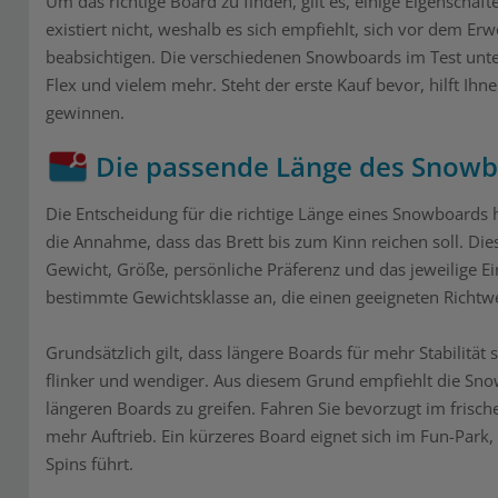
Um das richtige Board zu finden, gilt es, einige Eigenschaft
existiert nicht, weshalb es sich empfiehlt, sich vor dem Er
beabsichtigen. Die verschiedenen Snowboards im Test unters
Flex und vielem mehr. Steht der erste Kauf bevor, hilft Ih
gewinnen.
Die passende Länge des Snow
Die Entscheidung für die richtige Länge eines Snowboards 
die Annahme, dass das Brett bis zum Kinn reichen soll. Dies 
Gewicht, Größe, persönliche Präferenz und das jeweilige Ein
bestimmte Gewichtsklasse an, die einen geeigneten Richtwe
Grundsätzlich gilt, dass längere Boards für mehr Stabilitä
flinker und wendiger. Aus diesem Grund empfiehlt die Snow
längeren Boards zu greifen. Fahren Sie bevorzugt im frisch
mehr Auftrieb. Ein kürzeres Board eignet sich im Fun-Park
Spins führt.