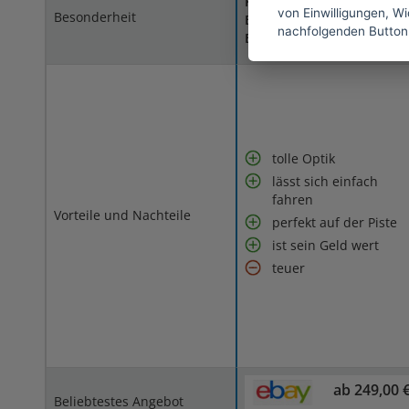
Kompatibilität mit andere
von Einwilligungen, Wid
Besonderheit
Bindungen (nicht nur von
nachfolgenden Button
Burton)
tolle Optik
lässt sich einfach
fahren
Vorteile und Nachteile
perfekt auf der Piste
ist sein Geld wert
teuer
ab 249,00 
Beliebtestes Angebot