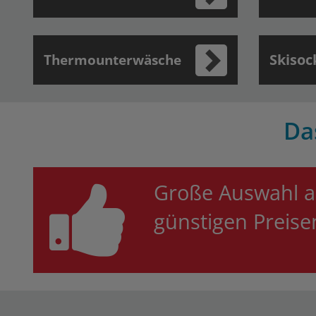
Skisoc
Thermounterwäsche
Da
Große Auswahl 
günstigen Preis