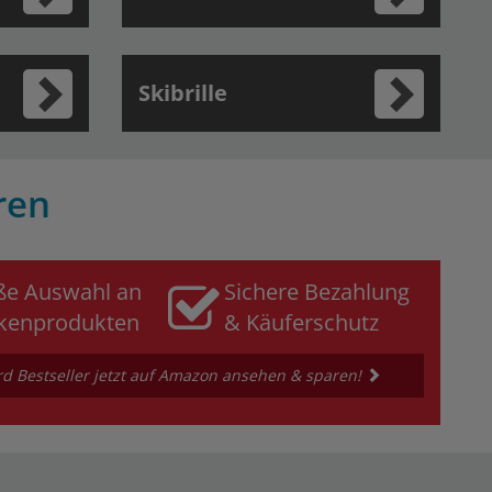
Skibrille
ren
ße Auswahl an
Sichere Bezahlung
kenprodukten
& Käuferschutz
 Bestseller jetzt auf Amazon ansehen & sparen!