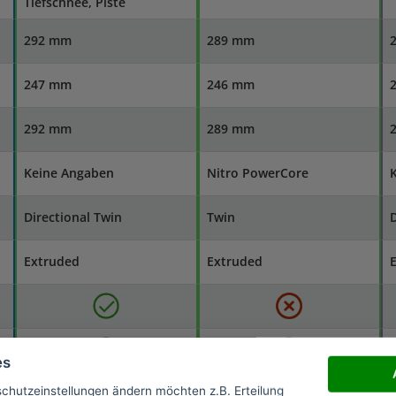
Tiefschnee, Piste
292 mm
289 mm
247 mm
246 mm
292 mm
289 mm
Keine Angaben
Nitro PowerCore
Directional Twin
Twin
D
Extruded
Extruded
es
Vielseitigkeit für alle
Ultraklares
schutzeinstellungen ändern möchten z.B. Erteilung