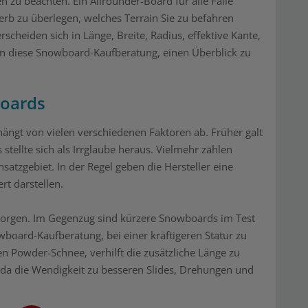
en zu beachten. Ein Allrounder-Board für alle Fälle
werb zu überlegen, welches Terrain Sie zu befahren
cheiden sich in Länge, Breite, Radius, effektive Kante,
nen diese Snowboard-Kaufberatung, einen Überblick zu
boards
hängt von vielen verschiedenen Faktoren ab. Früher galt
stellte sich als Irrglaube heraus. Vielmehr zählen
satzgebiet. In der Regel geben die Hersteller eine
rt darstellen.
t sorgen. Im Gegenzug sind kürzere Snowboards im Test
board-Kaufberatung, bei einer kräftigeren Statur zu
en Powder-Schnee, verhilft die zusätzliche Länge zu
, da die Wendigkeit zu besseren Slides, Drehungen und