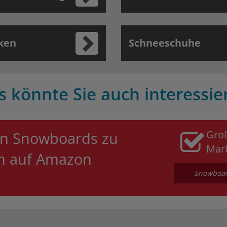
ken
Schneeschuhe
s könnte Sie auch interessie
Gro
an Snowboards zu
Mar
en auf Amazon
Snowboard