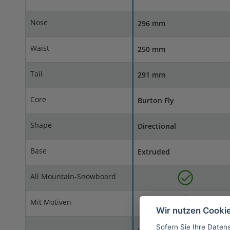
Nose
296 mm
Waist
250 mm
Tail
291 mm
Core
Burton Fly
Shape
Directional
Base
Extruded
All Mountain-Snowboard
Mit Motiven
Wir nutzen Cooki
Sofern Sie Ihre Daten