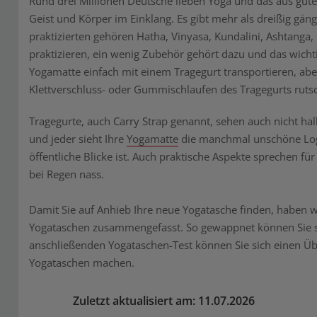
Rund drei Millionen Deutsche lieben Yoga und das aus gute
Geist und Körper im Einklang. Es gibt mehr als dreißig gän
praktizierten gehören Hatha, Vinyasa, Kundalini, Ashtanga,
praktizieren, ein wenig Zubehör gehört dazu und das wichtig
Yogamatte einfach mit einem Tragegurt transportieren, aber
Klettverschluss- oder Gummischlaufen des Tragegurts rutsc
Tragegurte, auch Carry Strap genannt, sehen auch nicht hal
und jeder sieht Ihre
Yogamatte
die manchmal unschöne Logo
öffentliche Blicke ist. Auch praktische Aspekte sprechen fü
bei Regen nass.
Damit Sie auf Anhieb Ihre neue Yogatasche finden, haben w
Yogataschen zusammengefasst. So gewappnet können Sie sic
anschließenden Yogataschen-Test können Sie sich einen Übe
Yogataschen machen.
Zuletzt aktualisiert am: 11.07.2026