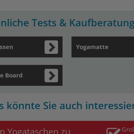
nliche Tests & Kaufberatun
ssen
Yogamatte
e Board
s könnte Sie auch interessie
Gro
n Yogataschen zu