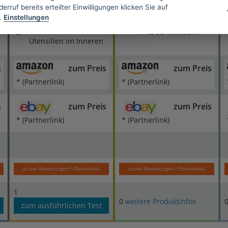
erruf bereits erteilter Einwilligungen klicken Sie auf
und dichte
geeignet
.
Einstellungen
Reißverschlüsse
Etwas mühselig, die
Kein Raum für weitere
Matte zu verstauen
Utensilien im Inneren
s
zum Preis
zum Preis
* (Partnerlink)
* (Partnerlink)
s
zum Preis
zum Preis
* (Partnerlink)
* (Partnerlink)
zu den Bewertungen * (Partnerlink)
zu den Bewertungen * (Partnerlink)
1
0
weitere Produktinfos
zum ausführlichen Test