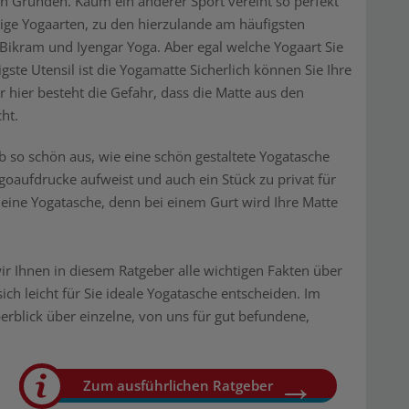
n Gründen. Kaum ein anderer Sport vereint so perfekt
gige Yogaarten, zu den hierzulande am häufigsten
 Bikram und Iyengar Yoga. Aber egal welche Yogaart Sie
ste Utensil ist die Yogamatte Sicherlich können Sie Ihre
 hier besteht die Gefahr, dass die Matte aus den
ht.
b so schön aus, wie eine schön gestaltete Yogatasche
aufdrucke aufweist und auch ein Stück zu privat für
r eine Yogatasche, denn bei einem Gurt wird Ihre Matte
ir Ihnen in diesem Ratgeber alle wichtigen Fakten über
h leicht für Sie ideale Yogatasche entscheiden. Im
rblick über einzelne, von uns für gut befundene,
Zum ausführlichen Ratgeber