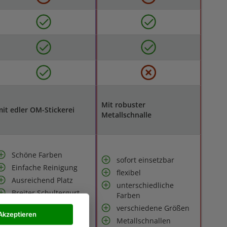
Mit robuster
it edler OM-Stickerei
Metallschnalle
Schöne Farben
sofort einsetzbar
Einfache Reinigung
flexibel
Ausreichend Platz
unterschiedliche
Breiter Schultergurt
Farben
Etwas vorsichtiger
verschiedene Größen
Akzeptieren
Umgang mit dem
Metallschnallen
Reißverschluss wichtig