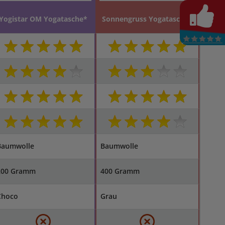
Yogistar OM Yogatasche*
Sonnengruss Yogatasche*
Baumwolle
Baumwolle
200 Gramm
400 Gramm
Choco
Grau