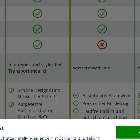
bequemer und stylischer
wasserabweisend
m
Transport möglich
Schöne Designs und
Besteht aus Baumwolle
klassischer Schnitt
Praktischer Kordelzug
Aufgesetzte
Außentasche für
Hautfreundlich und
Schlüssel & Co.
optisch ansprechend
Federleichte
Gute Verarbeitung und
es
340 Gramm
hohe Qualität
schutzeinstellungen ändern möchten z.B. Erteilung
Dicker Schultergurt
Nicht für breite Matten