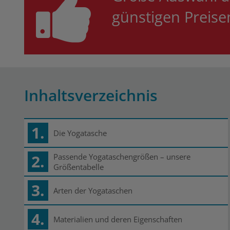
günstigen Preis
Inhaltsverzeichnis
1.
Die Yogatasche
2.
Passende Yogataschengrößen – unsere
Größentabelle
3.
Arten der Yogataschen
4.
Materialien und deren Eigenschaften