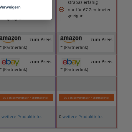
strapazierfähig
Für sehr dicke
Verweigern
nur für 67 Zentimeter
Yogamatten weniger
geeignet
geeignet
zum Preis
zum Preis
* (Partnerlink)
* (Partnerlink)
zum Preis
zum Preis
* (Partnerlink)
* (Partnerlink)
zu den Bewertungen * (Partnerlink)
zu den Bewertungen * (Partnerlink)
0
weitere Produktinfos
0
weitere Produktinfos