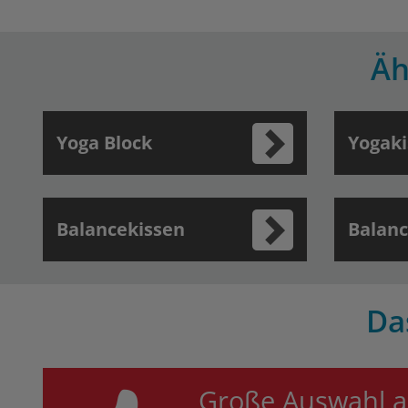
Äh
Yoga Block
Yogaki
Balancekissen
Balanc
Da
Große Auswahl a