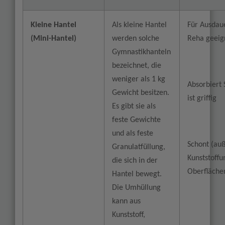
Kleine Hantel
Als kleine Hantel
Für Ausdau
(Mini-Hantel)
werden solche
Reha geeig
Gymnastikhanteln
bezeichnet, die
weniger als 1 kg
Absorbiert
Gewicht besitzen.
ist griffig
Es gibt sie als
feste Gewichte
und als feste
Schont (auß
Granulatfüllung,
Kunststoff
die sich in der
Oberfläche
Hantel bewegt.
Die Umhüllung
kann aus
Kunststoff,