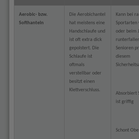
Aerobic- bzw.
Die Aerobichantel
Kann bei r
Softhanteln
hat meistens eine
Sportarten
Handschlaufe und
oder beim J
ist oft extra dick
runterfalle
gepolstert. Die
Senioren pr
Schlaufe ist
diesem
oftmals
Sicherheits
verstellbar oder
besitzt einen
Klettverschluss.
Absorbiert
ist griffig
Schont Obe