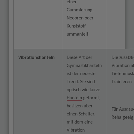
einer
Gummierung,
Neopren oder
Kunststoff
ummantelt
Vibrationshanteln
Diese Art der
Die zusätzl
Gymnastikhanteln
Vibration ak
ist der neueste
Tiefenmusk
Trend. Sie sind
Trainieren
optisch wie kurze
Hanteln
geformt,
besitzen aber
Für Ausdau
einen Schalter,
Reha geeig
mit dem eine
Vibration