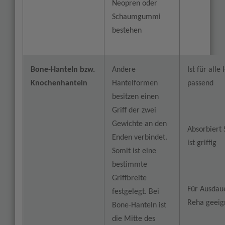
Neopren oder
Schaumgummi
bestehen
Bone-Hanteln bzw.
Andere
Ist für all
Knochenhanteln
Hantelformen
passend
besitzen einen
Griff der zwei
Gewichte an den
Absorbiert
Enden verbindet.
ist griffig
Somit ist eine
bestimmte
Griffbreite
Für Ausdau
festgelegt. Bei
Reha geeig
Bone-Hanteln ist
die Mitte des