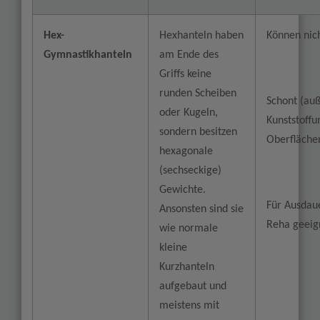
Hex-
Hexhanteln haben
Können nic
Gymnastikhanteln
am Ende des
Griffs keine
runden Scheiben
Schont (auß
oder Kugeln,
Kunststoff
sondern besitzen
Oberfläche
hexagonale
(sechseckige)
Gewichte.
Für Ausdau
Ansonsten sind sie
Reha geeig
wie normale
kleine
Kurzhanteln
aufgebaut und
meistens mit