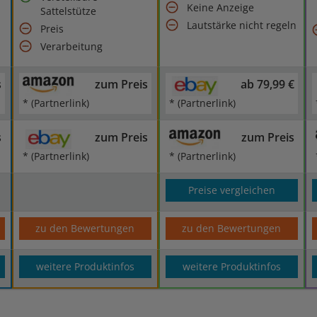
Keine Anzeige
Sattelstütze
Lautstärke nicht regeln
Preis
Verarbeitung
s
zum Preis
ab 79,99 €
* (Partnerlink)
* (Partnerlink)
s
zum Preis
zum Preis
* (Partnerlink)
* (Partnerlink)
Preise vergleichen
zu den Bewertungen
zu den Bewertungen
weitere Produktinfos
weitere Produktinfos