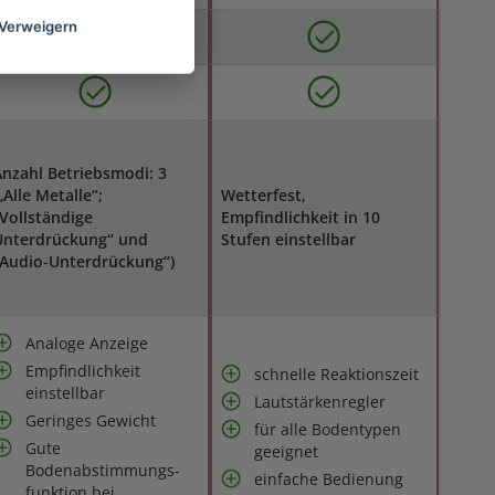
Verweigern
nzahl Betriebsmodi: 3
„Alle Metalle“;
Wetterfest,
Vollständige
Empfindlichkeit in 10
Unterdrückung“ und
Stufen einstellbar
„Audio-Unterdrückung“)
Analoge Anzeige
Empfindlichkeit
schnelle Reaktionszeit
einstellbar
Lautstärkenregler
Geringes Gewicht
für alle Bodentypen
Gute
geeignet
Bodenabstimmungs-
einfache Bedienung
funktion bei