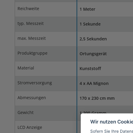
Reichweite
1 Meter
typ. Messzeit
1 Sekunde
max. Messzeit
2,5 Sekunden
Produktgruppe
Ortungsgerät
Material
Kunststoff
Stromversorgung
4 x AA Mignon
Abmessungen
170 x 230 cm mm
Gewicht
1.200 Gramm
Wir nutzen Cooki
LCD Anzeige
Sofern Sie Ihre Daten