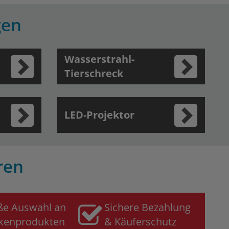
gen
Wasserstrahl-
Tierschreck
LED-Projektor
ren
ße Auswahl an
Sichere Bezahlung
kenprodukten
& Käuferschutz