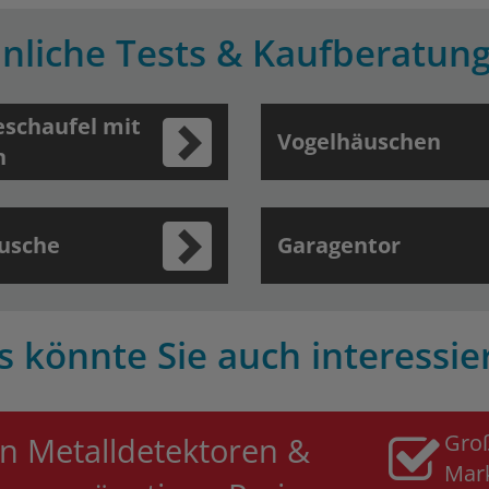
nliche Tests & Kaufberatun
schaufel mit
Vogelhäuschen
n
usche
Garagentor
s könnte Sie auch interessie
Gro
n Metalldetektoren &
Mar