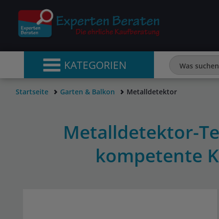
KATEGORIEN
Startseite
Garten & Balkon
Metalldetektor
Metalldetektor-Te
kompetente K