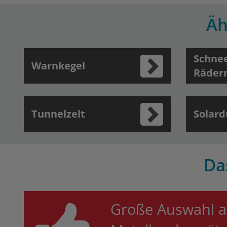
Äh
Schnee
Warnkegel
Räder
Tunnelzelt
Solard
Da
Große Auswahl a