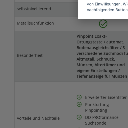
von Einwilligungen, Wid
selbstnivellierend
nachfolgenden Button
Metallsuchfunktion
Pinpoint Exakt-
Ortungstaste / automat.
Bodenausgleichsfilter / 5
verschiedene Suchmodi fü
Besonderheit
Altmetall, Schmuck,
Münzen, Altertümer und
eigene Einstellungen /
Tiefenanzeige für Münzen
Erweiterter Eisenfilter
Punktortung-
Pinpointing
DD-PROformance
Vorteile und Nachteile
Suchsonde