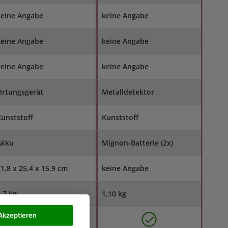
keine Angabe
keine Angabe
keine Angabe
keine Angabe
keine Angabe
keine Angabe
Ortungsgerät
Metalldetektor
unststoff
Kunststoff
Akku
Mignon‑Batterie (2x)
1,8 x 25,4 x 15,9 cm
keine Angabe
,7 kg
1,10 kg
Akzeptieren