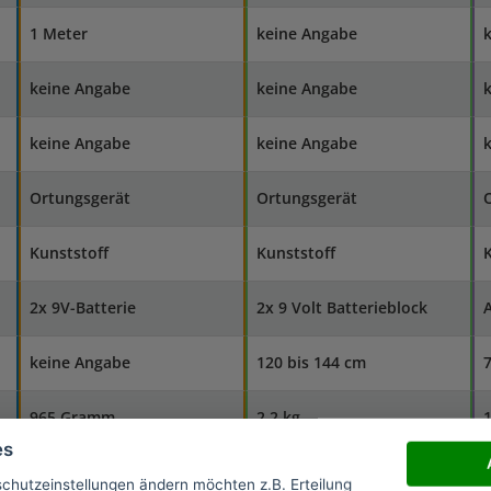
1 Meter
keine Angabe
keine Angabe
keine Angabe
keine Angabe
keine Angabe
Ortungsgerät
Ortungsgerät
Kunststoff
Kunststoff
K
2x 9V-Batterie
2x 9 Volt Batterieblock
keine Angabe
120 bis 144 cm
7
965 Gramm
2,2 kg
1
es
schutzeinstellungen ändern möchten z.B. Erteilung