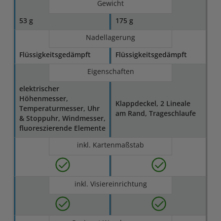
Gewicht
53 g
175 g
Nadellagerung
Flüssigkeitsgedämpft
Flüs­sig­keits­ge­dämpft
Eigenschaften
elektrischer
Höhenmesser,
Klappdeckel, 2 Lineale
Temperaturmesser, Uhr
am Rand, Trageschlaufe
& Stoppuhr, Windmesser,
fluoreszierende Elemente
inkl. Kartenmaßstab
inkl. Visiereinrichtung