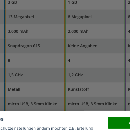
3 GB
1 GB
13 Megapixel
8 Megapixel
3.000 mAh
2.000 mAh
Snapdragon 615
Keine Angaben
8
4
1,5 GHz
1,2 GHz
Metall
Kunststoff
K
micro USB, 3.5mm Klinke
micro USB, 3.5mm Klinke
167 g
160 g
1
es
schutzeinstellungen ändern möchten z.B. Erteilung