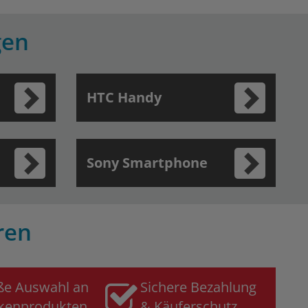
gen
HTC Handy
Sony Smartphone
ren
ße Auswahl an
Sichere Bezahlung
kenprodukten
& Käuferschutz