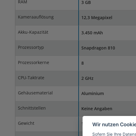
RAM
3 GB
Kameraauflösung
12,3 Megapixel
Akku-Kapazität
3.450 mAh
Prozessortyp
Snapdragon 810
Prozessorkerne
8
CPU-Taktrate
2 GHz
Gehäusematerial
Aluminium
Schnittstellen
Keine Angaben
Gewicht
178 g
Wir nutzen Cooki
Sofern Sie Ihre Daten