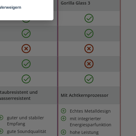
orilla Glass
Gorilla Glass 3
Verweigern
taubresistent und
Mit Achtkernprozessor
asserresistent
Echtes Metalldesign
guter und stabiler
mit integrierter
Empfang
Energiesparfunktion
gute Soundqualität
hohe Leistung