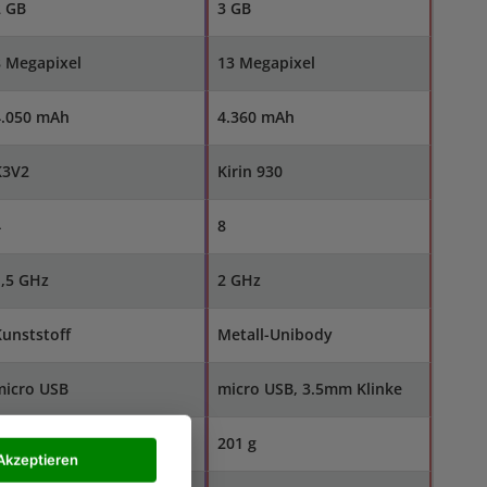
2 GB
3 GB
8 Megapixel
13 Megapixel
4.050 mAh
4.360 mAh
K3V2
Kirin 930
4
8
1,5 GHz
2 GHz
unststoff
Metall-Unibody
micro USB
micro USB, 3.5mm Klinke
98 g
201 g
Akzeptieren