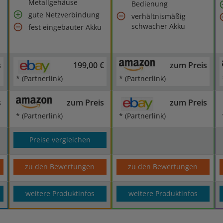
Metallgehäuse
Bedienung
gute Netzverbindung
verhältnismäßig
schwacher Akku
fest eingebauter Akku
s
199,00 €
zum Preis
* (Partnerlink)
* (Partnerlink)
s
zum Preis
zum Preis
* (Partnerlink)
* (Partnerlink)
Preise vergleichen
zu den Bewertungen
zu den Bewertungen
weitere Produktinfos
weitere Produktinfos