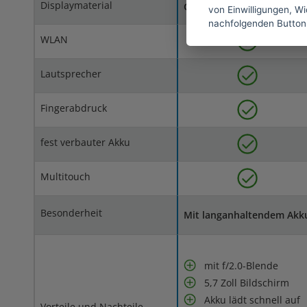
Displaymaterial
Gorilla Glass 4
von Einwilligungen, Wid
nachfolgenden Button
WLAN
Lautsprecher
Fingerabdruck
fest verbauter Akku
Multitouch
Besonderheit
Mit langanhaltendem Akk
mit f/2.0-Blende
5,7 Zoll Bildschirm
Akku lädt schnell auf
Vorteile und Nachteile