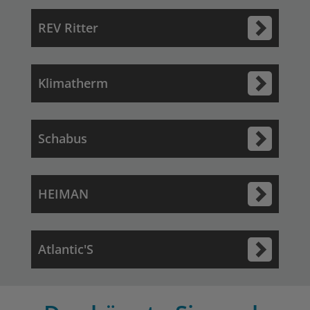
REV Ritter
Klimatherm
Schabus
HEIMAN
Atlantic'S