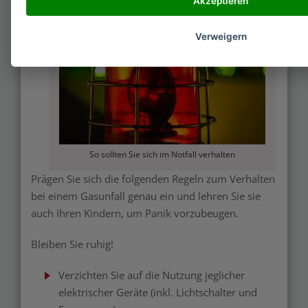
Akzeptieren
Merken
Verweigern
So sollten Sie sich im Notfall verhalten
Prägen Sie sich die folgenden Regeln zum Verhalten
bei einem Gasunfall genau ein und lehren Sie sie
auch Ihren Kindern, um Panik vorzubeugen.
Bleiben Sie ruhig!
Verzichten Sie auf die Nutzung jeglicher
elektrischer Geräte (inkl. Lichtschalter und