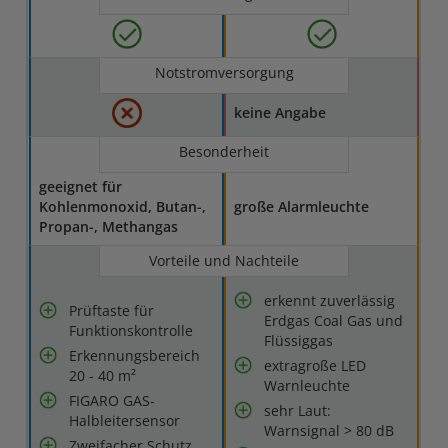
Notstromversorgung
keine Angabe
Besonderheit
geeignet für
Kohlenmonoxid, Butan-,
große Alarmleuchte
Propan-, Methangas
Vorteile und Nachteile
erkennt zuverlässig
Prüftaste für
Erdgas Coal Gas und
Funktionskontrolle
Flüssiggas
Erkennungsbereich
extragroße LED
20 - 40 m²
Warnleuchte
FIGARO GAS-
sehr Laut:
Halbleitersensor
Warnsignal > 80 dB
Zweifacher Schutz